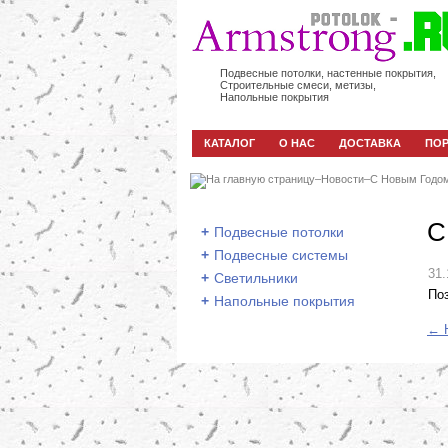
Подвесные потолки, настенные покрытия,
Строительные смеси, метизы,
Напольные покрытия
КАТАЛОГ
О НАС
ДОСТАВКА
ПО
–
Новости
–
С Новым Годом
С
+
Подвесные потолки
+
Подвесные системы
31.
+
Светильники
По
+
Напольные покрытия
← Н