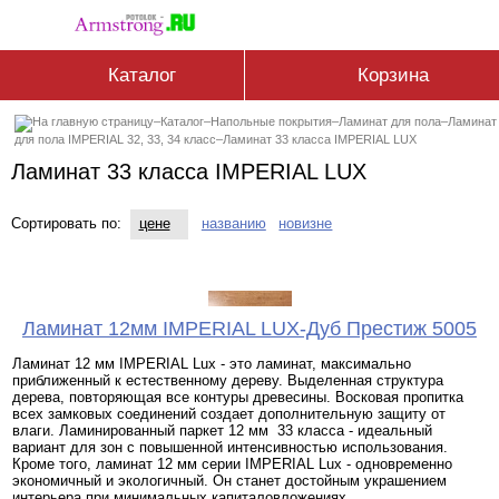
Каталог
Корзина
–
Каталог
–
Напольные покрытия
–
Ламинат для пола
–
Ламинат
для пола IMPERIAL 32, 33, 34 класс
–
Ламинат 33 класса IMPERIAL LUX
Ламинат 33 класса IMPERIAL LUX
Сортировать по:
цене
названию
новизне
Ламинат 12мм IMPERIAL LUX-Дуб Престиж 5005
Ламинат 12 мм IMPERIAL Lux - это ламинат, максимально
приближенный к естественному дереву. Выделенная структура
дерева, повторяющая все контуры древесины. Восковая пропитка
всех замковых соединений создает дополнительную защиту от
влаги. Ламинированный паркет 12 мм 33 класса - идеальный
вариант для зон с повышенной интенсивностью использования.
Кроме того, ламинат 12 мм серии IMPERIAL Lux - одновременно
экономичный и экологичный. Он станет достойным украшением
интерьера при минимальных капиталовложениях.