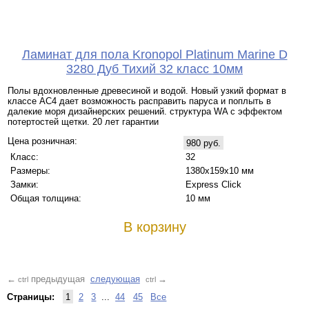
Ламинат для пола Kronopol Platinum Marine D
3280 Дуб Тихий 32 класс 10мм
Полы вдохновленные древесиной и водой. Новый узкий формат в
классе AC4 дает возможность расправить паруса и поплыть в
далекие моря дизайнерских решений. структура WA с эффектом
потертостей щетки. 20 лет гарантии
Цена розничная:
980 руб.
Класс:
32
Размеры:
1380х159х10 мм
Замки:
Express Click
Общая толщина:
10 мм
В корзину
предыдущая
следующая
←
→
ctrl
ctrl
Страницы:
1
2
3
...
44
45
Все