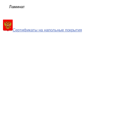
Ламинат
Сертификаты на напольные покрытия
Карта сайта
Поиск
Контакты
© 2010-2025 "Потолки Армстронг"
potolok-armstrong@mail.ru
Адрес: Москва, Дмитровское ш. 163
8 (495) 778-65-50
Телефон:
Быстро с 1С-Битрикс