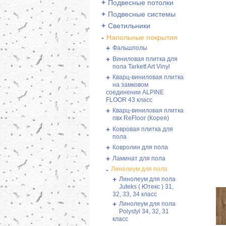
+
Подвесные потолки
+
Подвесные системы
+
Светильники
-
Напольные покрытия
+
Фальшполы
+
Виниловая плитка для
пола Tarkett Art Vinyl
+
Кварц-виниловая плитка
на замковом
соединении ALPINE
FLOOR 43 класс
+
Кварц-виниловая плитка
пвх ReFloor (Корея)
+
Ковровая плитка для
пола
+
Ковролин для пола
+
Ламинат для пола
-
Линолеум для пола
+
Линолеум для пола
Juteks ( Ютекс ) 31,
32, 33, 34 класс
+
Линолеум для пола
Polystyl 34, 32, 31
класс