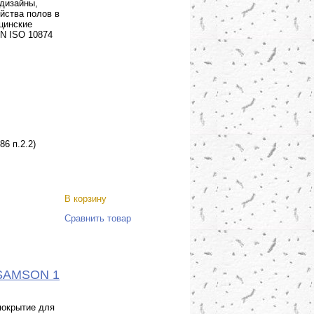
 дизайны,
йства полов в
ицинские
EN ISO 10874
86 п.2.2)
В корзину
Сравнить товар
o-SAMSON 1
покрытие для