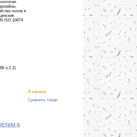
хнологии.
 дизайны,
йства полов в
ицинские
EN ISO 10874
86 п.2.2)
В корзину
Сравнить товар
-DENIM 6