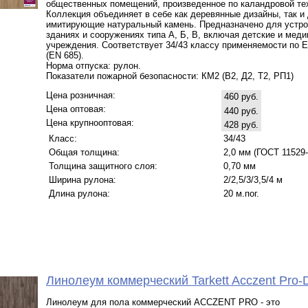
общественных помещений, произведенное по каландровой те
Коллекция объединяет в себе как деревянные дизайны, так и
имитирующие натуральный камень. Предназначено для устро
зданиях и сооружениях типа А, Б, В, включая детские и мед
учреждения. Соответствует 34/43 классу применяемости по 
(EN 685).
Норма отпуска: рулон.
Показатели пожарной безопасности: КМ2 (В2, Д2, Т2, РП1)
Цена розничная:
460 руб.
Цена оптовая:
440 руб.
Цена крупнооптовая:
428 руб.
Класс:
34/43
Общая толщина:
2,0 мм (ГОСТ 11529-
Толщина защитного слоя:
0,70 мм
Ширина рулона:
2/2,5/3/3,5/4 м
Длина рулона:
20 м.пог.
Линолеум коммерческий Tarkett Acczent Pro
Линолеум для пола коммерческий ACCZENT PRO - это