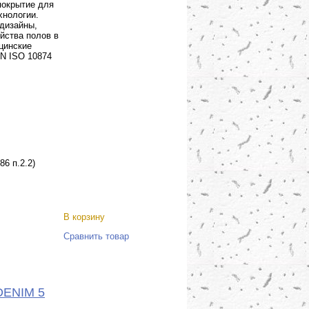
покрытие для
хнологии.
 дизайны,
йства полов в
ицинские
EN ISO 10874
86 п.2.2)
В корзину
Сравнить товар
-DENIM 5