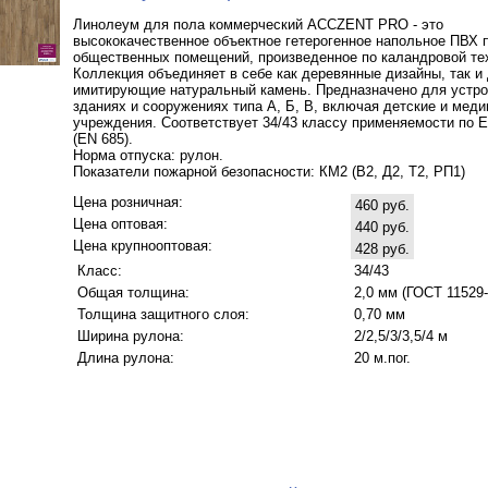
Линолеум для пола коммерческий ACCZENT PRO - это
высококачественное объектное гетерогенное напольное ПВХ 
общественных помещений, произведенное по каландровой те
Коллекция объединяет в себе как деревянные дизайны, так и
имитирующие натуральный камень. Предназначено для устро
зданиях и сооружениях типа А, Б, В, включая детские и мед
учреждения. Соответствует 34/43 классу применяемости по 
(EN 685).
Норма отпуска: рулон.
Показатели пожарной безопасности: КМ2 (В2, Д2, Т2, РП1)
Цена розничная:
460 руб.
Цена оптовая:
440 руб.
Цена крупнооптовая:
428 руб.
Класс:
34/43
Общая толщина:
2,0 мм (ГОСТ 11529-
Толщина защитного слоя:
0,70 мм
Ширина рулона:
2/2,5/3/3,5/4 м
Длина рулона:
20 м.пог.