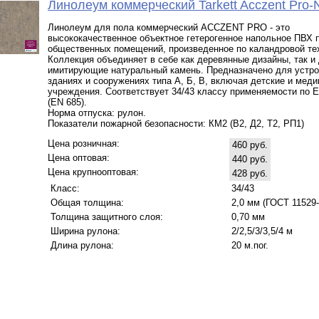
Линолеум коммерческий Tarkett Acczent Pro-
Линолеум для пола коммерческий ACCZENT PRO - это
высококачественное объектное гетерогенное напольное ПВХ 
общественных помещений, произведенное по каландровой те
Коллекция объединяет в себе как деревянные дизайны, так и
имитирующие натуральный камень. Предназначено для устро
зданиях и сооружениях типа А, Б, В, включая детские и мед
учреждения. Соответствует 34/43 классу применяемости по 
(EN 685).
Норма отпуска: рулон.
Показатели пожарной безопасности: КМ2 (В2, Д2, Т2, РП1)
Цена розничная:
460 руб.
Цена оптовая:
440 руб.
Цена крупнооптовая:
428 руб.
Класс:
34/43
Общая толщина:
2,0 мм (ГОСТ 11529-
Толщина защитного слоя:
0,70 мм
Ширина рулона:
2/2,5/3/3,5/4 м
Длина рулона:
20 м.пог.