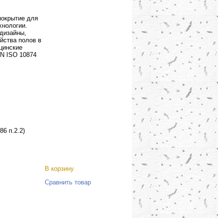
покрытие для
хнологии.
 дизайны,
йства полов в
ицинские
EN ISO 10874
86 п.2.2)
В корзину
Сравнить товар