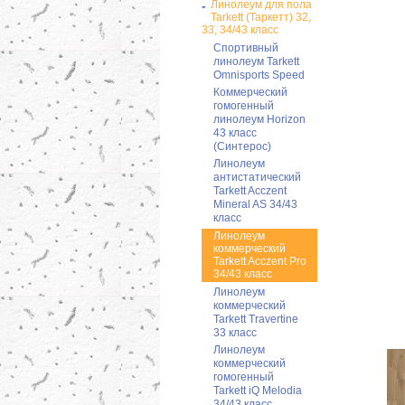
-
Линолеум для пола
Tarkett (Таркетт) 32,
33, 34/43 класс
Cпортивный
линолеум Tarkett
Omnisports Speed
Коммерческий
гомогенный
линолеум Horizon
43 класс
(Синтерос)
Линолеум
антистатический
Tarkett Acczent
Mineral AS 34/43
класс
Линолеум
коммерческий
Tarkett Acczent Pro
34/43 класс
Линолеум
коммерческий
Tarkett Travertine
33 класс
Линолеум
коммерческий
гомогенный
Tarkett iQ Melodia
34/43 класс