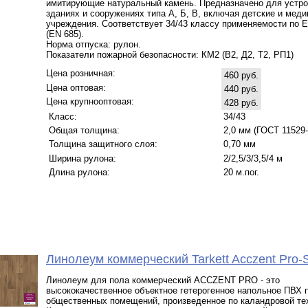
имитирующие натуральный камень. Предназначено для устро
зданиях и сооружениях типа А, Б, В, включая детские и мед
учреждения. Соответствует 34/43 классу применяемости по 
(EN 685).
Норма отпуска: рулон.
Показатели пожарной безопасности: КМ2 (В2, Д2, Т2, РП1)
Цена розничная:
460 руб.
Цена оптовая:
440 руб.
Цена крупнооптовая:
428 руб.
Класс:
34/43
Общая толщина:
2,0 мм (ГОСТ 11529-
Толщина защитного слоя:
0,70 мм
Ширина рулона:
2/2,5/3/3,5/4 м
Длина рулона:
20 м.пог.
Линолеум коммерческий Tarkett Acczent Pr
Линолеум для пола коммерческий ACCZENT PRO - это
высококачественное объектное гетерогенное напольное ПВХ 
общественных помещений, произведенное по каландровой те