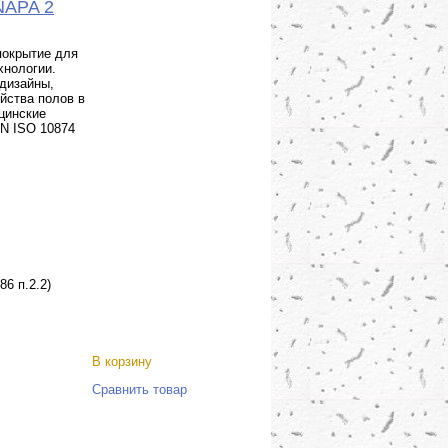
NAPA 2
покрытие для
хнологии.
 дизайны,
йства полов в
ицинские
EN ISO 10874
86 п.2.2)
В корзину
Сравнить товар