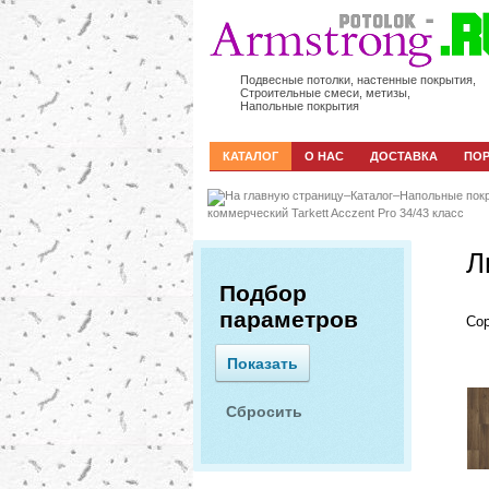
Подвесные потолки, настенные покрытия,
Строительные смеси, метизы,
Напольные покрытия
КАТАЛОГ
О НАС
ДОСТАВКА
ПО
–
Каталог
–
Напольные пок
коммерческий Tarkett Acczent Pro 34/43 класс
Л
Подбор
параметров
Сор