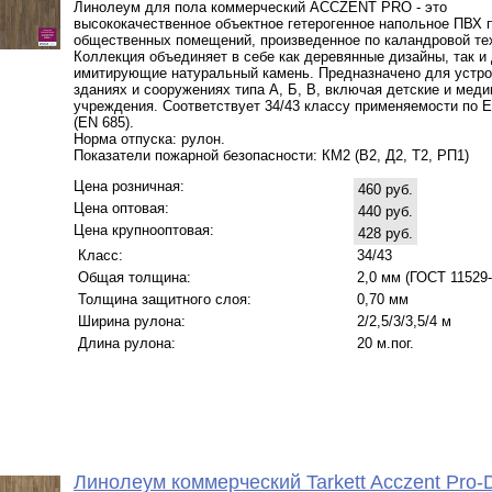
Линолеум для пола коммерческий ACCZENT PRO - это
высококачественное объектное гетерогенное напольное ПВХ 
общественных помещений, произведенное по каландровой те
Коллекция объединяет в себе как деревянные дизайны, так и
имитирующие натуральный камень. Предназначено для устро
зданиях и сооружениях типа А, Б, В, включая детские и мед
учреждения. Соответствует 34/43 классу применяемости по 
(EN 685).
Норма отпуска: рулон.
Показатели пожарной безопасности: КМ2 (В2, Д2, Т2, РП1)
Цена розничная:
460 руб.
Цена оптовая:
440 руб.
Цена крупнооптовая:
428 руб.
Класс:
34/43
Общая толщина:
2,0 мм (ГОСТ 11529-
Толщина защитного слоя:
0,70 мм
Ширина рулона:
2/2,5/3/3,5/4 м
Длина рулона:
20 м.пог.
Линолеум коммерческий Tarkett Acczent Pro