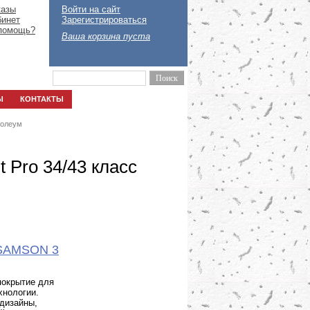
казы
Войти на сайт
бинет
Зарегистрироваться
помощь?
Ваша корзина пуста
Ы
КОНТАКТЫ
нолеум
 Pro 34/43 класс
o-SAMSON 3
покрытие для
хнологии.
 дизайны,