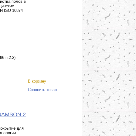
йства полов в
ицинские
EN ISO 10874
86 п.2.2)
В корзину
Сравнить товар
o-SAMSON 2
покрытие для
хнологии.