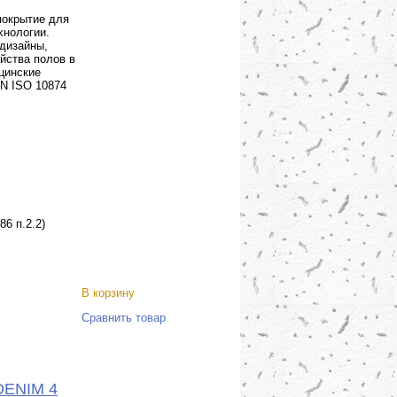
покрытие для
хнологии.
 дизайны,
йства полов в
ицинские
EN ISO 10874
86 п.2.2)
В корзину
Сравнить товар
-DENIM 4