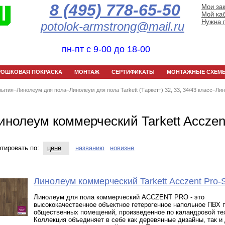
8 (495) 778-65-50
Мои за
Мой ка
Нужна 
potolok-armstrong@mail.ru
пн-пт с 9-00 до 18-00
РОШКОВАЯ ПОКРАСКА
МОНТАЖ
СЕРТИФИКАТЫ
МОНТАЖНЫЕ СХЕМ
рытия
–
Линолеум для пола
–
Линолеум для пола Tarkett (Таркетт) 32, 33, 34/43 класс
–
Ли
инолеум коммерческий Tarkett Acczent
тировать по:
цене
названию
новизне
Линолеум коммерческий Tarkett Acczent Pr
Линолеум для пола коммерческий ACCZENT PRO - это
высококачественное объектное гетерогенное напольное ПВХ 
общественных помещений, произведенное по каландровой те
Коллекция объединяет в себе как деревянные дизайны, так и