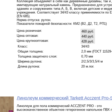
Коллекция объединяет в себе как деревянные дизайны, так и
имитирующие натуральный камень. Предназначено для устро
зданиях и сооружениях типа А, Б, В, включая детские и мед
учреждения. Соответствует 34/43 классу применяемости по 
(EN 685).
Норма отпуска: рулон.
Показатели пожарной безопасности: КМ2 (В2, Д2, Т2, РП1)
Цена розничная:
460 руб.
Цена оптовая:
440 руб.
Цена крупнооптовая:
428 руб.
Класс:
34/43
Общая толщина:
2,0 мм (ГОСТ 11529-
Толщина защитного слоя:
0,70 мм
Ширина рулона:
2/2,5/3/3,5/4 м
Длина рулона:
20 м.пог.
Линолеум коммерческий Tarkett Acczent Pr
Линолеум для пола коммерческий ACCZENT PRO - это
высококачественное объектное гетерогенное напольное ПВХ 