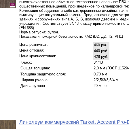
высококачественное объектное гетерогенное напольное ПВХ 
общественных помещений, произведенное по каландровой те
Коллекция объединяет в себе как деревянные дизайны, так и
имитирующие натуральный камень. Предназначено для устро
зданиях и сооружениях типа А, Б, В, включая детские и мед
учреждения. Соответствует 34/43 классу применяемости по 
(EN 685).
Норма отпуска: рулон.
Показатели пожарной безопасности: КМ2 (В2, Д2, Т2, РП1)
Цена розничная:
460 руб.
Цена оптовая:
440 руб.
Цена крупнооптовая:
428 руб.
Класс:
34/43
Общая толщина:
2,0 мм (ГОСТ 11529-
Толщина защитного слоя:
0,70 мм
Ширина рулона:
2/2,5/3/3,5/4 м
Длина рулона:
20 м.пог.
Линолеум коммерческий Tarkett Acczent Pro