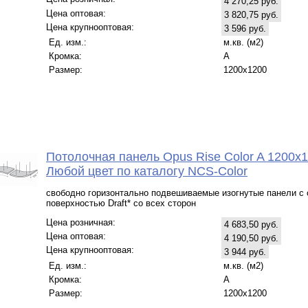
4 270,25 руб.
Цена оптовая:
3 820,75 руб.
Цена крупнооптовая:
3 596 руб.
Ед. изм.:
м.кв. (м2)
Кромка:
A
Размер:
1200х1200
Потолочная панель Opus Rise Color A 1200х
Любой цвет по каталогу NCS-Color
свободно горизонтально подвешиваемые изогнутые панели с
поверхностью Draft* со всех сторон
Цена розничная:
4 683,50 руб.
Цена оптовая:
4 190,50 руб.
Цена крупнооптовая:
3 944 руб.
Ед. изм.:
м.кв. (м2)
Кромка:
A
Размер:
1200х1200