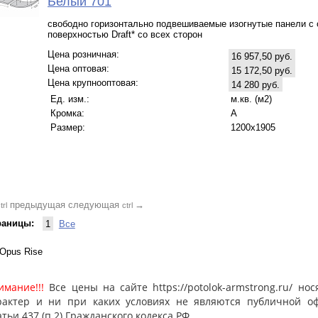
Белый 701
свободно горизонтально подвешиваемые изогнутые панели с
поверхностью Draft* со всех сторон
Цена розничная:
16 957,50 руб.
Цена оптовая:
15 172,50 руб.
Цена крупнооптовая:
14 280 руб.
Ед. изм.:
м.кв. (м2)
Кромка:
A
Размер:
1200x1905
предыдущая
следующая
→
trl
ctrl
раницы:
1
Все
Opus Rise
имание!!!
Все цены на сайте https://potolok-armstrong.ru/ 
рактер и ни при каких условиях не являются публичной о
атьи 437 (п.2) Гражданского кодекса РФ.