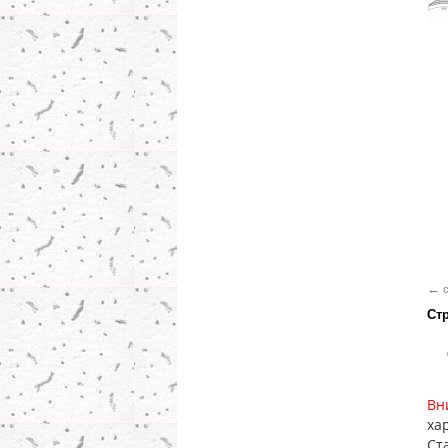
←
c
Ст
Вн
ха
Ст