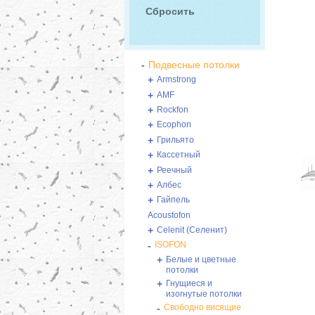
-
Подвесные потолки
+
Armstrong
+
AMF
+
Rockfon
+
Ecophon
+
Грильято
+
Кассетный
+
Реечный
+
Албес
+
Гайпель
Acoustofon
+
Celenit (Селенит)
-
ISOFON
+
Белые и цветные
потолки
+
Гнущиеся и
изогнутые потолки
-
Свободно висящие