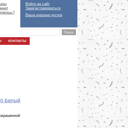
казы
Войти на сайт
бинет
Зарегистрироваться
помощь?
Ваша корзина пуста
Ы
КОНТАКТЫ
30 Белый
 окрашенной