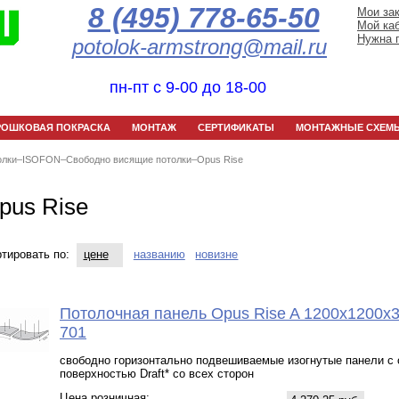
8 (495) 778-65-50
Мои за
Мой ка
Нужна 
potolok-armstrong@mail.ru
пн-пт с 9-00 до 18-00
РОШКОВАЯ ПОКРАСКА
МОНТАЖ
СЕРТИФИКАТЫ
МОНТАЖНЫЕ СХЕМ
олки
–
ISOFON
–
Свободно висящие потолки
–
Opus Rise
pus Rise
тировать по:
цене
названию
новизне
Потолочная панель Opus Rise A 1200х1200x
701
свободно горизонтально подвешиваемые изогнутые панели с
поверхностью Draft* со всех сторон
Цена розничная: