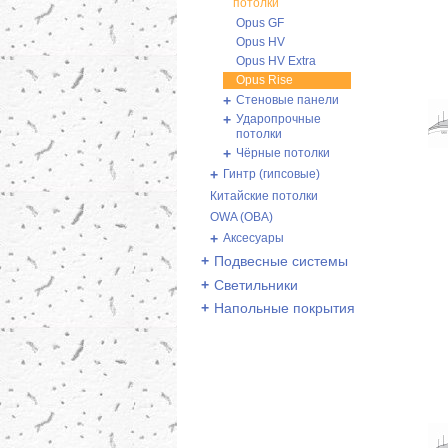
потолки
Opus GF
Opus HV
Opus HV Extra
Opus Rise
+
Стеновые панели
+
Ударопрочные
потолки
+
Чёрные потолки
+
Гинтр (гипсовые)
Китайские потолки
OWA (ОВА)
+
Аксесуары
+
Подвесные системы
+
Светильники
+
Напольные покрытия