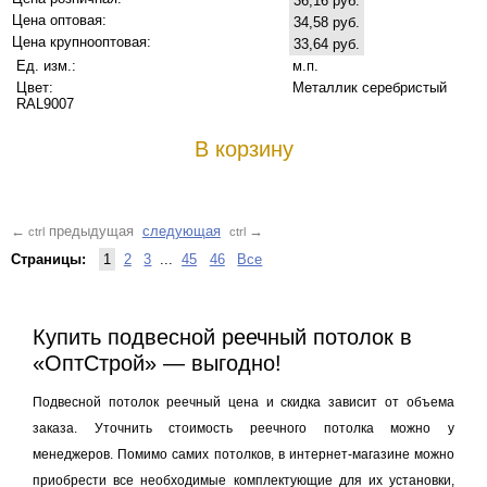
36,16 руб.
Цена оптовая:
34,58 руб.
Цена крупнооптовая:
33,64 руб.
Ед. изм.:
м.п.
Цвет:
Металлик серебристый
RAL9007
В корзину
предыдущая
следующая
←
→
ctrl
ctrl
Страницы:
1
2
3
...
45
46
Все
Купить подвесной реечный потолок в
«ОптСтрой» — выгодно!
Подвесной потолок реечный цена и скидка зависит от объема
заказа. Уточнить стоимость реечного потолка можно у
менеджеров. Помимо самих потолков, в интернет-магазине можно
приобрести все необходимые комплектующие для их установки,