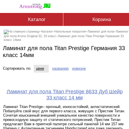
Каталог
Корзина
–
Каталог
–
Напольные покрытия
–
Ламинат для пола
–
Ламинат
для пола Krono Original 32, 33 класс
–
Ламинат для пола Titan Prestige Германия 33
класс 14мм
Ламинат для пола Titan Prestige Германия 33
класс 14мм
Сортировать по:
цене
названию
новизне
Ламинат для пола Titan Prestige 8633 Дуб Шейр
33 класс 14 мм
Ламинат Titan Prestige– прочный, износостойкий, антистатический.
Побалуйте свой вкус для первого класса, живущих с Престиж Титан.
Сочетая изысканный внешний уникальное качество поверхности и
превосходную защиту от статического потрясений, Престиж Титан
предлагает Вам в приятной палитре сильный панелей 14 мм 157 мм
Ширина с Аутентичным тиснением Handscraped или даже закончить.