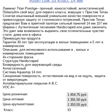
Asian Oak 33 класс 14 мм
Ламинат Titan Prestige– прочный, износостойкий, антистатический.
Побалуйте свой вкус для первого класса, живущих с Престиж Титан.
Сочетая изысканный внешний уникальное качество поверхности и
превосходную защиту от статического потрясений, Престиж Титан
предлагает Вам в приятной палитре сильный панелей 14 мм 157 мм
Ширина с Аутентичным тиснением Handscraped или даже закончить.
Это дает вам возможность выразить свои отличительные чувство
стиля, дома или в офисе.
Преимущества продукта
Гарантия 30 лет при эксплуатации в жилых помещениях и 5 лет в
коммерческих
Описание: для интенсивного использования в , жилых и
коммерческих помещениях
4х-сторонняя фаска
Структура Handscraped
Безвредность для окружающей среды
Антистатичный
Система Aquastop 14 mm
Синхронная поверхность, естественная на вид и на ощупь, защита
от микротрещин.
Антибактериальное покрытие A.B.C.
VOC A+
Цена розничная:
1 454,75 руб.
Цена оптовая:
1 391,50 руб.
Цена крупнооптовая:
1 353,55 руб.
Класс:
33