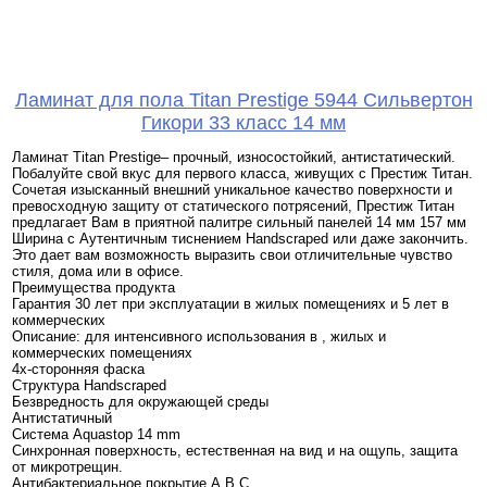
Ламинат для пола Titan Prestige 5944 Сильвертон
Гикори 33 класс 14 мм
Ламинат Titan Prestige– прочный, износостойкий, антистатический.
Побалуйте свой вкус для первого класса, живущих с Престиж Титан.
Сочетая изысканный внешний уникальное качество поверхности и
превосходную защиту от статического потрясений, Престиж Титан
предлагает Вам в приятной палитре сильный панелей 14 мм 157 мм
Ширина с Аутентичным тиснением Handscraped или даже закончить.
Это дает вам возможность выразить свои отличительные чувство
стиля, дома или в офисе.
Преимущества продукта
Гарантия 30 лет при эксплуатации в жилых помещениях и 5 лет в
коммерческих
Описание: для интенсивного использования в , жилых и
коммерческих помещениях
4х-сторонняя фаска
Структура Handscraped
Безвредность для окружающей среды
Антистатичный
Система Aquastop 14 mm
Синхронная поверхность, естественная на вид и на ощупь, защита
от микротрещин.
Антибактериальное покрытие A.B.C.