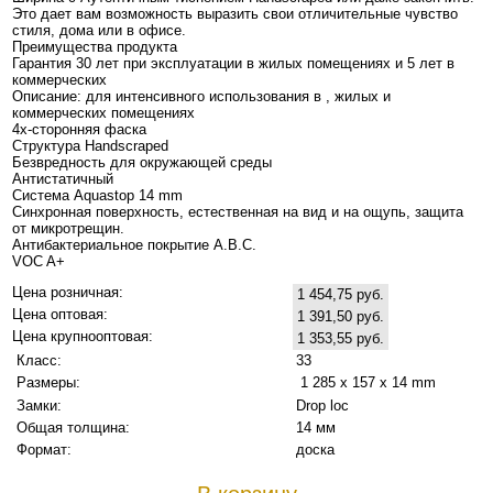
Это дает вам возможность выразить свои отличительные чувство
стиля, дома или в офисе.
Преимущества продукта
Гарантия 30 лет при эксплуатации в жилых помещениях и 5 лет в
коммерческих
Описание: для интенсивного использования в , жилых и
коммерческих помещениях
4х-сторонняя фаска
Структура Handscraped
Безвредность для окружающей среды
Антистатичный
Система Aquastop 14 mm
Синхронная поверхность, естественная на вид и на ощупь, защита
от микротрещин.
Антибактериальное покрытие A.B.C.
VOC A+
Цена розничная:
1 454,75 руб.
Цена оптовая:
1 391,50 руб.
Цена крупнооптовая:
1 353,55 руб.
Класс:
33
Размеры:
1 285 x 157 x 14 mm
Замки:
Drop loc
Общая толщина:
14 мм
Формат:
доска