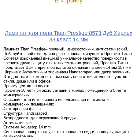
В корзину
Ламинат для пола Titan Prestige 8573 Дуб Харлех
33 класс 14 мм
Ламинат Titan Prestige– прочный, износостойкий, антистатический.
Побалуйте свой вкус для первого класса, живущих с Престиж Титан.
Сочетая изысканный внешний уникальное качество поверхности и
превосходную защиту от статического потрясений, Престиж Титан
предлагает Вам в приятной палитре сильный панелей 14 мм 157 мм
Ширина с Аутентичным тиснением Handscraped или даже закончить.
Это дает вам возможность выразить свои отличительные чувство
стиля, дома или в офисе.
Преимущества продукта
Гарантия 30 лет при эксплуатации в жилых помещениях и 5 лет в
коммерческих
Описание: для интенсивного использования в , жилых и
коммерческих помещениях
4х-сторонняя фаска
Структура Handscraped
Безвредность для окружающей среды
Антистатичный
Система Aquastop 14 mm
Синхронная поверхность, естественная на вид и на ощупь, защита
от микротрещин.