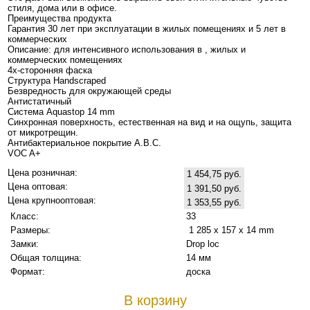
стиля, дома или в офисе.
Преимущества продукта
Гарантия 30 лет при эксплуатации в жилых помещениях и 5 лет в
коммерческих
Описание: для интенсивного использования в , жилых и
коммерческих помещениях
4х-сторонняя фаска
Структура Handscraped
Безвредность для окружающей среды
Антистатичный
Система Aquastop 14 mm
Синхронная поверхность, естественная на вид и на ощупь, защита
от микротрещин.
Антибактериальное покрытие A.B.C.
VOC A+
Цена розничная:
1 454,75 руб.
Цена оптовая:
1 391,50 руб.
Цена крупнооптовая:
1 353,55 руб.
Класс:
33
Размеры:
1 285 x 157 x 14 mm
Замки:
Drop loc
Общая толщина:
14 мм
Формат:
доска
В корзину