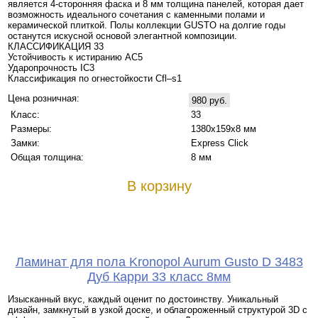
является 4-сторонняя фаска и 8 мм толщина панелей, которая дает
возможность идеального сочетания с каменными полами и
керамической плиткой. Полы коллекции GUSTO на долгие годы
останутся искусной основой элегантной композиции.
КЛАССИФИКАЦИЯ 33
Устойчивость к истиранию AC5
Ударопрочность IC3
Классификация по огнестойкости Cfl–s1
Цена розничная:
980 руб.
Класс:
33
Размеры:
1380х159х8 мм
Замки:
Express Click
Общая толщина:
8 мм
В корзину
Ламинат для пола Kronopol Aurum Gusto D 3483
Дуб Карри 33 класс 8мм
Изысканный вкус, каждый оценит по достоинству. Уникальный
дизайн, замкнутый в узкой доске, и облагороженный структурой 3D с