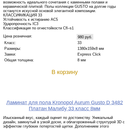
возможность идеального сочетания с каменными полами и
керамической плиткой. Полы коллекции GUSTO на долгие годы
останутся искусной основой элегантной композиции.
КЛАССИФИКАЦИЯ 33
Устойчивость к истиранию AC5
Ударопрочность IC3
Классификация по огнестойкости Cfl–s1
Цена розничная:
980 руб.
Класс:
33
Размеры:
1380х159х8 мм
Замки:
Express Click
Общая толщина:
8 мм
В корзину
Ламинат для пола Kronopol Aurum Gusto D 3482
Платан Малибу 33 класс 8мм
Изысканный вкус, каждый оценит по достоинству. Уникальный
дизайн, замкнутый в узкой доске, и облагороженный структурой 3D с
эффектом глубоких потертостей щетки. Дополнением этого