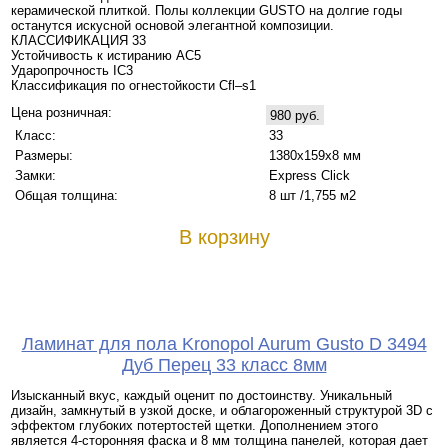
керамической плиткой. Полы коллекции GUSTO на долгие годы
останутся искусной основой элегантной композиции.
КЛАССИФИКАЦИЯ 33
Устойчивость к истиранию AC5
Ударопрочность IC3
Классификация по огнестойкости Cfl–s1
Цена розничная:
980 руб.
Класс:
33
Размеры:
1380х159х8 мм
Замки:
Express Click
Общая толщина:
8 шт /1,755 м2
В корзину
Ламинат для пола Kronopol Aurum Gusto D 3494
Дуб Перец 33 класс 8мм
Изысканный вкус, каждый оценит по достоинству. Уникальный
дизайн, замкнутый в узкой доске, и облагороженный структурой 3D с
эффектом глубоких потертостей щетки. Дополнением этого
является 4-сторонняя фаска и 8 мм толщина панелей, которая дает