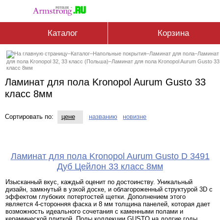
Каталог
Корзина
–
Каталог
–
Напольные покрытия
–
Ламинат для пола
–
Ламинат
для пола Kronopol 32, 33 класс (Польша)
–
Ламинат для пола Kronopol Aurum Gusto 33
класс 8мм
Ламинат для пола Kronopol Aurum Gusto 33
класс 8мм
Сортировать по:
цене
названию
новизне
Ламинат для пола Kronopol Aurum Gusto D 3491
Дуб Цейлон 33 класс 8мм
Изысканный вкус, каждый оценит по достоинству. Уникальный
дизайн, замкнутый в узкой доске, и облагороженный структурой 3D с
эффектом глубоких потертостей щетки. Дополнением этого
является 4-сторонняя фаска и 8 мм толщина панелей, которая дает
возможность идеального сочетания с каменными полами и
керамической плиткой. Полы коллекции GUSTO на долгие годы