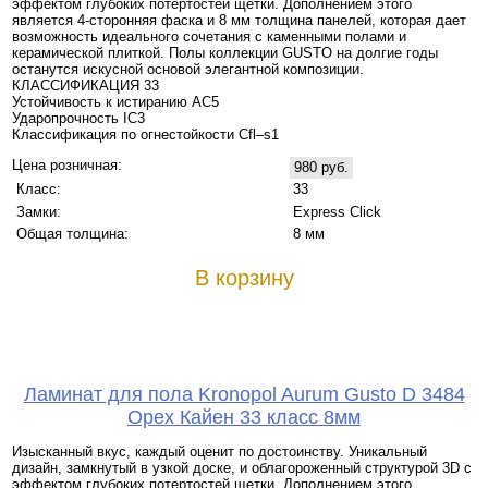
эффектом глубоких потертостей щетки. Дополнением этого
является 4-сторонняя фаска и 8 мм толщина панелей, которая дает
возможность идеального сочетания с каменными полами и
керамической плиткой. Полы коллекции GUSTO на долгие годы
останутся искусной основой элегантной композиции.
КЛАССИФИКАЦИЯ 33
Устойчивость к истиранию AC5
Ударопрочность IC3
Классификация по огнестойкости Cfl–s1
Цена розничная:
980 руб.
Класс:
33
Замки:
Express Click
Общая толщина:
8 мм
В корзину
Ламинат для пола Kronopol Aurum Gusto D 3484
Орех Кайен 33 класс 8мм
Изысканный вкус, каждый оценит по достоинству. Уникальный
дизайн, замкнутый в узкой доске, и облагороженный структурой 3D с
эффектом глубоких потертостей щетки. Дополнением этого