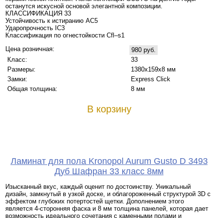
останутся искусной основой элегантной композиции.
КЛАССИФИКАЦИЯ 33
Устойчивость к истиранию AC5
Ударопрочность IC3
Классификация по огнестойкости Cfl–s1
Цена розничная:
980 руб.
Класс:
33
Размеры:
1380х159х8 мм
Замки:
Express Click
Общая толщина:
8 мм
В корзину
Ламинат для пола Kronopol Aurum Gusto D 3493
Дуб Шафран 33 класс 8мм
Изысканный вкус, каждый оценит по достоинству. Уникальный
дизайн, замкнутый в узкой доске, и облагороженный структурой 3D с
эффектом глубоких потертостей щетки. Дополнением этого
является 4-сторонняя фаска и 8 мм толщина панелей, которая дает
возможность идеального сочетания с каменными полами и