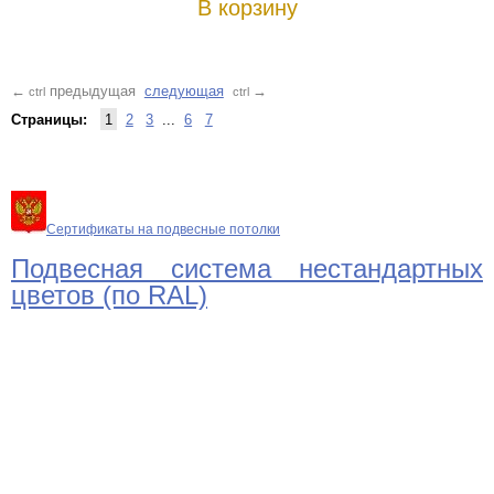
В корзину
предыдущая
следующая
←
→
ctrl
ctrl
Страницы:
1
2
3
...
6
7
Сертификаты на подвесные потолки
Подвесная система нестандартных
цветов (по RAL)