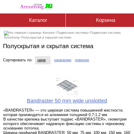
Каталог
Корзина
–
Каталог
–
Подвесные системы
–
Подвесная система
Armstrong
–
Полускрытая и скрытая система
Полускрытая и скрытая система
Сортировать по:
цене
названию
новизне
Bandraster 50 mm wide unslotted
«BANDRASTER» — это широкая система повышенной жесткости,
которая производится из алюминия толщиной 0,7-1,2 мм.
В качестве крепежа выступает подвес «BANDRASTER», геометрия
которого обеспечивает надежную фиксацию системы к черновому
основанию потолка.
Ширина профилей BANDRASTER: 50 мм, 75 мм, 100 мм, 150 мм, 160