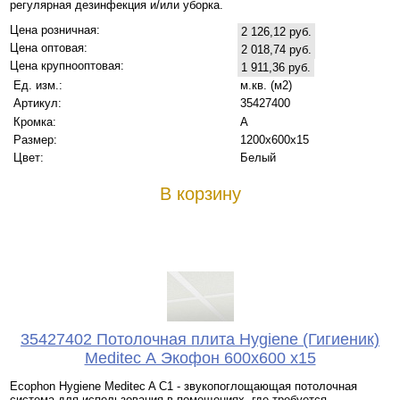
регулярная дезинфекция и/или уборка.
Цена розничная:
2 126,12 руб.
Цена оптовая:
2 018,74 руб.
Цена крупнооптовая:
1 911,36 руб.
Ед. изм.:
м.кв. (м2)
Артикул:
35427400
Кромка:
A
Размер:
1200х600x15
Цвет:
Белый
В корзину
35427402 Потолочная плита Hygiene (Гигиеник)
Meditec А Экофон 600x600 x15
Ecophon Hygiene Meditec A C1 - звукопоглощающая потолочная
система для использования в помещениях, где требуется