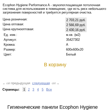
Ecophon Hygiene Performance A - звукопоглощающая потолочная
система для использования в помещених, где есть риск небольшого
загрязнения поверхностей и требуется регулярная очистка.
Цена розничная:
2 703,21 руб.
Цена оптовая:
2 566,69 руб.
Цена крупнооптовая:
2 430,16 руб.
Ед. изм.:
м.кв. (м2)
Артикул:
35427302
Кромка:
A
Размер:
600х600x20
Цвет:
Белый
В корзину
предыдущая
следующая
←
→
ctrl
ctrl
Страницы:
1
2
3
4
5
Все
Гигиенические панели Ecophon Hygiene