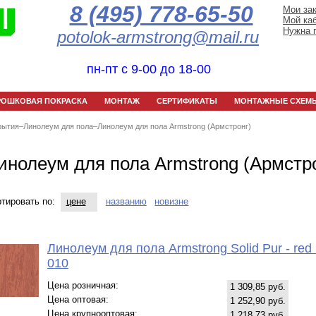
8 (495) 778-65-50
Мои за
Мой ка
Нужна 
potolok-armstrong@mail.ru
пн-пт с 9-00 до 18-00
РОШКОВАЯ ПОКРАСКА
МОНТАЖ
СЕРТИФИКАТЫ
МОНТАЖНЫЕ СХЕМ
рытия
–
Линолеум для пола
–
Линолеум для пола Armstrong (Армстронг)
инолеум для пола Armstrong (Армстр
тировать по:
цене
названию
новизне
Линолеум для пола Armstrong Solid Pur - red 
010
Цена розничная:
1 309,85 руб.
Цена оптовая:
1 252,90 руб.
Цена крупнооптовая:
1 218,73 руб.