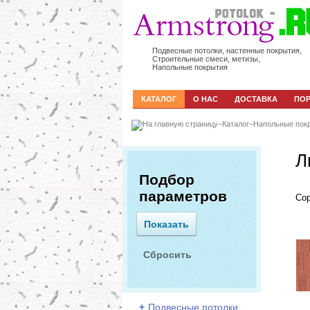
Подвесные потолки, настенные покрытия,
Строительные смеси, метизы,
Напольные покрытия
КАТАЛОГ
О НАС
ДОСТАВКА
ПО
–
Каталог
–
Напольные пок
Л
Подбор
параметров
Сор
+
Подвесные потолки