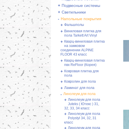
+
Подвесные системы
+
Светильники
-
Напольные покрытия
+
Фальшполы
+
Виниловая плитка для
пола Tarkett Art Vinyl
+
Кварц-виниловая плитка
на замковом
соединении ALPINE
FLOOR 43 класс
+
Кварц-виниловая плитка
пвх ReFloor (Корея)
+
Ковровая плитка для
пола
+
Ковролин для пола
+
Ламинат для пола
-
Линолеум для пола
+
Линолеум для пола
Juteks ( Ютекс ) 31,
32, 33, 34 класс
+
Линолеум для пола
Polystyl 34, 32, 31
класс
+
Линолеум для пола