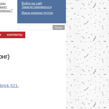
казы
Войти на сайт
бинет
Зарегистрироваться
помощь?
Ваша корзина пуста
Ы
КОНТАКТЫ
онг)
brick-521-