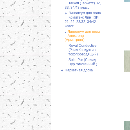
Tarkett (Таркетт) 32,
33, 34/43 класс
+
Линолеум для пола
Комитекс Лин ТЗИ
21, 22, 23/32, 34/42
класс
-
Линолеум для пола
Armstrong
(Армстронг)
Royal Conductive
(Роял Кондуктив
токопроводящий)
Solid Pur (Солид
Пур гомогенный )
+
Паркетная доска