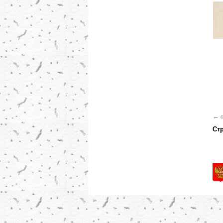
←
c
Ст