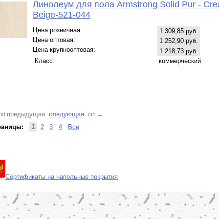
Линолеум для пола Armstrong Solid Pur - Cr
Beige-521-044
Цена розничная:
1 309,85 руб.
Цена оптовая:
1 252,90 руб.
Цена крупнооптовая:
1 218,73 руб.
Класс:
коммерческий
предыдущая
следующая
→
trl
ctrl
раницы:
1
2
3
4
Все
Сертификаты на напольные покрытия