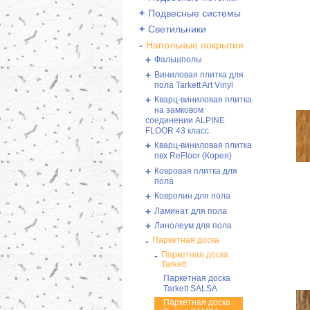
+
Подвесные системы
+
Светильники
-
Напольные покрытия
+
Фальшполы
+
Виниловая плитка для
пола Tarkett Art Vinyl
+
Кварц-виниловая плитка
на замковом
соединении ALPINE
FLOOR 43 класс
+
Кварц-виниловая плитка
пвх ReFloor (Корея)
+
Ковровая плитка для
пола
+
Ковролин для пола
+
Ламинат для пола
+
Линолеум для пола
-
Паркетная доска
-
Паркетная доска
Tarkett
Паркетная доска
Tarkett SALSA
Паркетная доска