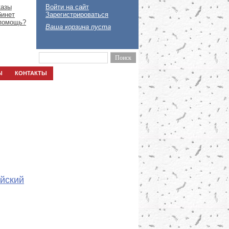
казы
Войти на сайт
бинет
Зарегистрироваться
помощь?
Ваша корзина пуста
Ы
КОНТАКТЫ
ейский