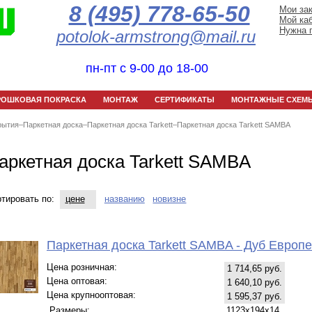
8 (495) 778-65-50
Мои за
Мой ка
Нужна 
potolok-armstrong@mail.ru
пн-пт с 9-00 до 18-00
РОШКОВАЯ ПОКРАСКА
МОНТАЖ
СЕРТИФИКАТЫ
МОНТАЖНЫЕ СХЕМ
рытия
–
Паркетная доска
–
Паркетная доска Tarkett
–
Паркетная доска Tarkett SAMBA
аркетная доска Tarkett SAMBA
тировать по:
цене
названию
новизне
Паркетная доска Tarkett SAMBA - Дуб Европ
Цена розничная:
1 714,65 руб.
Цена оптовая:
1 640,10 руб.
Цена крупнооптовая:
1 595,37 руб.
Размеры:
1123х194х14