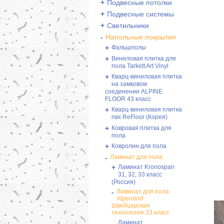
+
Подвесные потолки
+
Подвесные системы
+
Светильники
-
Напольные покрытия
+
Фальшполы
+
Виниловая плитка для
пола Tarkett Art Vinyl
+
Кварц-виниловая плитка
на замковом
соединении ALPINE
FLOOR 43 класс
+
Кварц-виниловая плитка
пвх ReFloor (Корея)
+
Ковровая плитка для
пола
+
Ковролин для пола
-
Ламинат для пола
+
Ламинат Kronospan
31, 32, 33 класс
(Россия)
-
Ламинат для пола
Alpendorf
Швейцарская
технология 33 класс
Ламинат