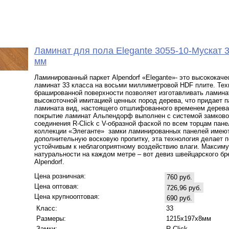
Ламинат для пола Elegante 3055-10-Мускат 3
мм
Ламинированный паркет Alpendorf «Elegante»- это высококач
ламинат 33 класса на восьми миллиметровой HDF плите. Тех
брашированной поверхности позволяет изготавливать ламина
высокоточной имитацией ценных пород дерева, что придает 
ламината вид, настоящего отшлифованного временем дерева
покрытие ламинат Альпендорф выполнен с системой замково
соединения R-Click c V-образной фаской по всем торцам пане
коллекции «Элеганте» замки ламинированных панелей имею
дополнительную восковую пропитку, эта технология делает п
устойчивым к неблагоприятному воздействию влаги. Максим
натуральности на каждом метре – вот девиз швейцарского бр
Alpendorf.
Цена розничная:
760 руб.
Цена оптовая:
726,96 руб.
Цена крупнооптовая:
690 руб.
Класс:
33
Размеры:
1215х197х8мм
Замки:
R-Click