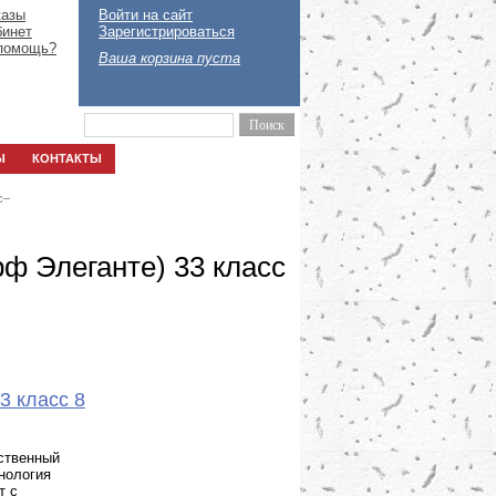
казы
Войти на сайт
бинет
Зарегистрироваться
помощь?
Ваша корзина пуста
Ы
КОНТАКТЫ
с
–
рф Элеганте) 33 класс
3 класс 8
ественный
нология
т с