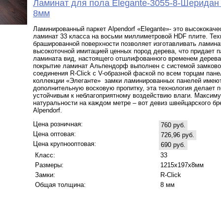
Ламинат для пола Elegante-3055-8-Шеридан
8мм
Ламинированный паркет Alpendorf «Elegante»- это высококач
ламинат 33 класса на восьми миллиметровой HDF плите. Тех
брашированной поверхности позволяет изготавливать ламина
высокоточной имитацией ценных пород дерева, что придает 
ламината вид, настоящего отшлифованного временем дерева
покрытие ламинат Альпендорф выполнен с системой замково
соединения R-Click c V-образной фаской по всем торцам пане
коллекции «Элеганте» замки ламинированных панелей имею
дополнительную восковую пропитку, эта технология делает п
устойчивым к неблагоприятному воздействию влаги. Максим
натуральности на каждом метре – вот девиз швейцарского бр
Alpendorf.
Цена розничная:
760 руб.
Цена оптовая:
726,96 руб.
Цена крупнооптовая:
690 руб.
Класс:
33
Размеры:
1215х197х8мм
Замки:
R-Click
Общая толщина:
8 мм