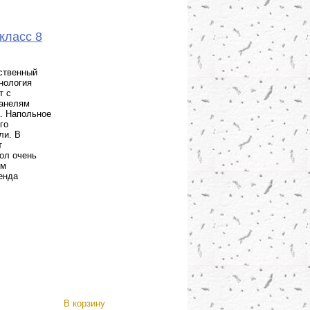
класс 8
ественный
нология
т с
панелям
. Напольное
го
ли. В
т
ол очень
ум
енда
В корзину