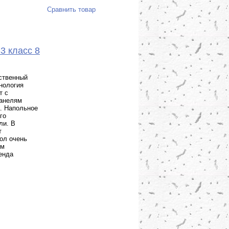
Сравнить товар
3 класс 8
ественный
нология
т с
панелям
. Напольное
го
ли. В
т
ол очень
ум
енда