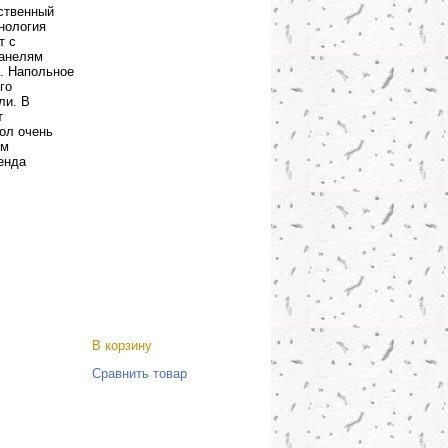
ественный
нология
т с
панелям
. Напольное
го
ли. В
т
ол очень
ум
енда
В корзину
Сравнить товар