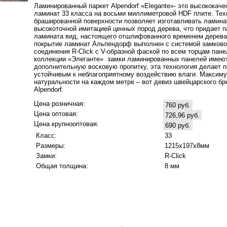
Ламинированный паркет Alpendorf «Elegante»- это высококач
ламинат 33 класса на восьми миллиметровой HDF плите. Тех
брашированной поверхности позволяет изготавливать ламина
высокоточной имитацией ценных пород дерева, что придает 
ламината вид, настоящего отшлифованного временем дерева
покрытие ламинат Альпендорф выполнен с системой замково
соединения R-Click c V-образной фаской по всем торцам пане
коллекции «Элеганте» замки ламинированных панелей имею
дополнительную восковую пропитку, эта технология делает п
устойчивым к неблагоприятному воздействию влаги. Максим
натуральности на каждом метре – вот девиз швейцарского бр
Alpendorf.
Цена розничная:
760 руб.
Цена оптовая:
726,96 руб.
Цена крупнооптовая:
690 руб.
Класс:
33
Размеры:
1215х197х8мм
Замки:
R-Click
Общая толщина:
8 мм