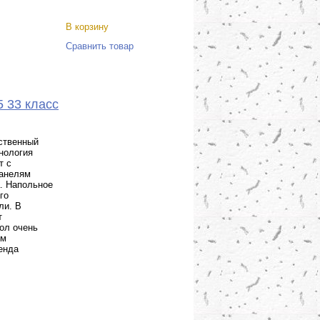
В корзину
Сравнить товар
5 33 класс
ественный
нология
т с
панелям
. Напольное
го
ли. В
т
ол очень
ум
енда