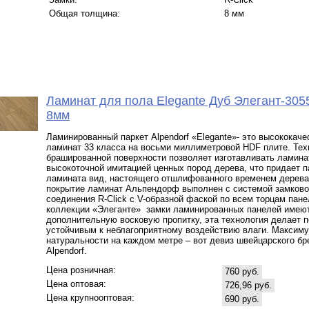
Общая толщина:
8 мм
Ламинат для пола Elegante Дуб Элегант-305
8мм
Ламинированный паркет Alpendorf «Elegante»- это высококач
ламинат 33 класса на восьми миллиметровой HDF плите. Тех
брашированной поверхности позволяет изготавливать ламина
высокоточной имитацией ценных пород дерева, что придает 
ламината вид, настоящего отшлифованного временем дерева
покрытие ламинат Альпендорф выполнен с системой замково
соединения R-Click c V-образной фаской по всем торцам пане
коллекции «Элеганте» замки ламинированных панелей имею
дополнительную восковую пропитку, эта технология делает п
устойчивым к неблагоприятному воздействию влаги. Максим
натуральности на каждом метре – вот девиз швейцарского бр
Alpendorf.
Цена розничная:
760 руб.
Цена оптовая:
726,96 руб.
Цена крупнооптовая:
690 руб.