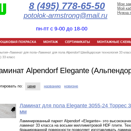
8 (495) 778-65-50
Мои за
Мой ка
Нужна 
potolok-armstrong@mail.ru
пн-пт с 9-00 до 18-00
РОШКОВАЯ ПОКРАСКА
МОНТАЖ
СЕРТИФИКАТЫ
МОНТАЖНЫЕ СХЕМ
рытия
–
Ламинат для пола
–
Ламинат для пола Alpendorf Швейцарская технология 33 клас
) 33 класс
аминат Alpendorf Elegante (Альпендо
тировать по:
цене
названию
новизне
Ламинат для пола Elegante 3055-24 Торрес 3
мм
Ламинированный паркет Alpendorf «Elegante»- это высококач
ламинат 33 класса на восьми миллиметровой HDF плите. Тех
брашированной поверхности позволяет изготавливать ламина