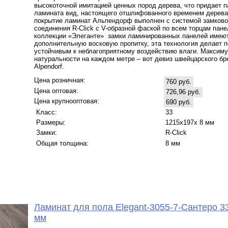
высокоточной имитацией ценных пород дерева, что придает 
ламината вид, настоящего отшлифованного временем дерева
покрытие ламинат Альпендорф выполнен с системой замково
соединения R-Click c V-образной фаской по всем торцам пане
коллекции «Элеганте» замки ламинированных панелей имею
дополнительную восковую пропитку, эта технология делает п
устойчивым к неблагоприятному воздействию влаги. Максим
натуральности на каждом метре – вот девиз швейцарского бр
Alpendorf.
Цена розничная:
760 руб.
Цена оптовая:
726,96 руб.
Цена крупнооптовая:
690 руб.
Класс:
33
Размеры:
1215х197х 8 мм
Замки:
R-Click
Общая толщина:
8 мм
Ламинат для пола Elegant-3055-7-Сантеро 33
мм