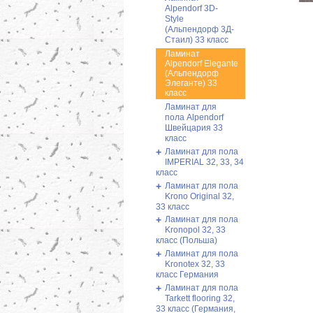
Alpendorf 3D-
Style
(Альпендорф 3Д-
Стаил) 33 класс
Ламинат
Alpendorf Elegante
(Альпендорф
Элеганте) 33
класс
Ламинат для
пола Alpendorf
Швейцария 33
класс
+
Ламинат для пола
IMPERIAL 32, 33, 34
класс
+
Ламинат для пола
Krono Original 32,
33 класс
+
Ламинат для пола
Kronopol 32, 33
класс (Польша)
+
Ламинат для пола
Kronotex 32, 33
класс Германия
+
Ламинат для пола
Tarkett flooring 32,
33 класс (Германия,