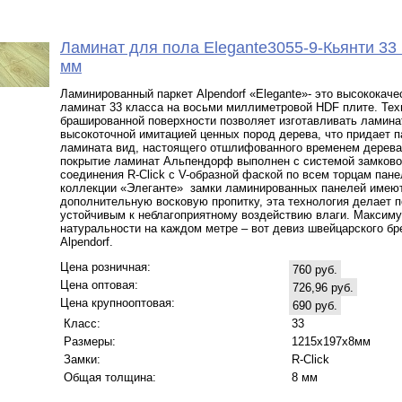
Ламинат для пола Elegante3055-9-Кьянти 33 
мм
Ламинированный паркет Alpendorf «Elegante»- это высококач
ламинат 33 класса на восьми миллиметровой HDF плите. Тех
брашированной поверхности позволяет изготавливать ламина
высокоточной имитацией ценных пород дерева, что придает 
ламината вид, настоящего отшлифованного временем дерева
покрытие ламинат Альпендорф выполнен с системой замково
соединения R-Click c V-образной фаской по всем торцам пане
коллекции «Элеганте» замки ламинированных панелей имею
дополнительную восковую пропитку, эта технология делает п
устойчивым к неблагоприятному воздействию влаги. Максим
натуральности на каждом метре – вот девиз швейцарского бр
Alpendorf.
Цена розничная:
760 руб.
Цена оптовая:
726,96 руб.
Цена крупнооптовая:
690 руб.
Класс:
33
Размеры:
1215х197х8мм
Замки:
R-Click
Общая толщина:
8 мм