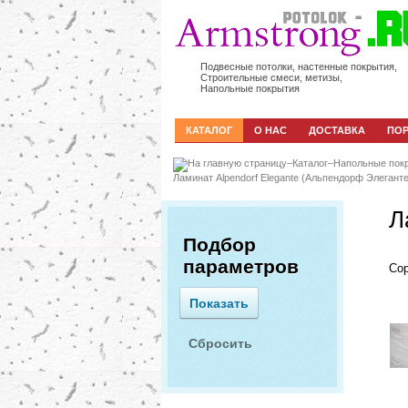
Подвесные потолки, настенные покрытия,
Строительные смеси, метизы,
Напольные покрытия
КАТАЛОГ
О НАС
ДОСТАВКА
ПО
–
Каталог
–
Напольные пок
Ламинат Alpendorf Elegante (Альпендорф Элеганте
Л
Подбор
параметров
Сор