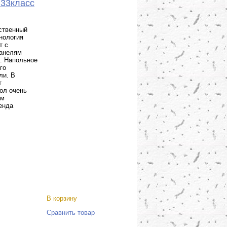
 33класс
ественный
нология
т с
панелям
. Напольное
го
ли. В
т
ол очень
ум
енда
В корзину
Сравнить товар