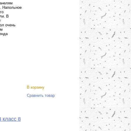
панелям
. Напольное
го
ли. В
т
ол очень
ум
енда
В корзину
Сравнить товар
 класс 8