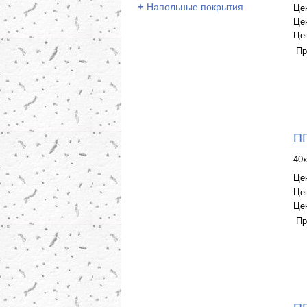
+
Напольные покрытия
Це
Це
Це
Пр
ПГ
40
Це
Це
Це
Пр