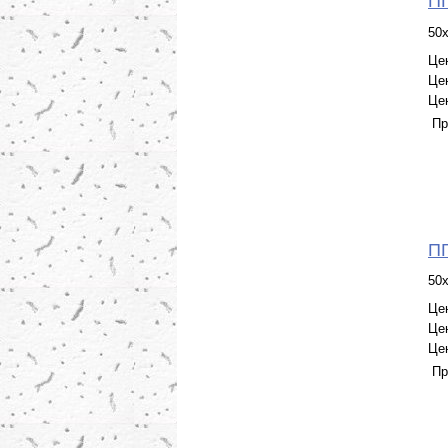
ПГ
50
Це
Це
Це
Пр
ПГ
50
Це
Це
Це
Пр