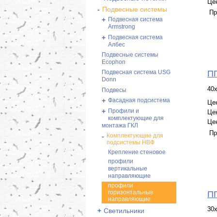
Це
-
Подвесные системы
Пр
+
Подвесная система
Armstrong
+
Подвесная система
Албес
Подвесные системы
Ecophon
ПГ
Подвесная система USG
Donn
40
Подвесы
+
Фасадная подсистема
Це
+
Профили и
Це
комплектующие для
Це
монтажа ГКЛ
Пр
-
Комплектующие для
подсистемы НВФ
Крепление стеновое
профили
вертикальные
направляющие
профили
горизонтальные
ПГ
направляющие
30
+
Светильники