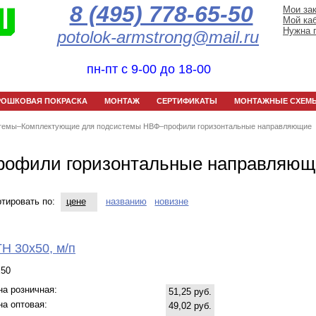
8 (495) 778-65-50
Мои за
Мой ка
Нужна 
potolok-armstrong@mail.ru
пн-пт с 9-00 до 18-00
РОШКОВАЯ ПОКРАСКА
МОНТАЖ
СЕРТИФИКАТЫ
МОНТАЖНЫЕ СХЕМ
темы
–
Комплектующие для подсистемы НВФ
–
профили горизонтальные направляющие
рофили горизонтальные направляющ
тировать по:
цене
названию
новизне
Н 30х50, м/п
х50
на розничная:
51,25 руб.
на оптовая:
49,02 руб.