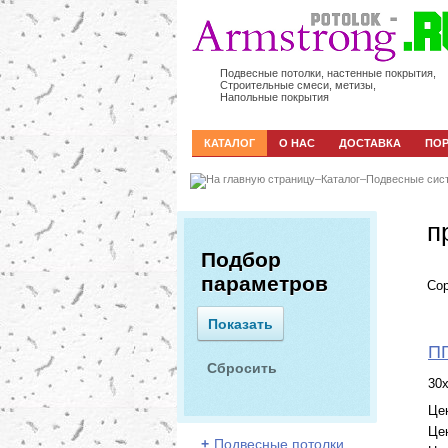
Подвесные потолки, настенные покрытия,
Строительные смеси, метизы,
Напольные покрытия
КАТАЛОГ
О НАС
ДОСТАВКА
ПО
–
Каталог
–
Подвесные сис
п
Подбор
параметров
Сор
ПГ
30
Це
Це
+
Подвесные потолки