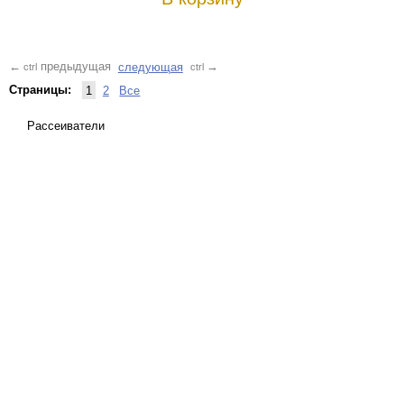
предыдущая
следующая
←
→
ctrl
ctrl
Страницы:
1
2
Все
Рассеиватели
Карта сайта
Поиск
Контакты