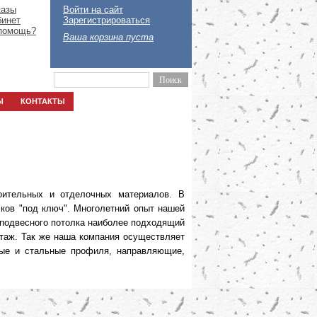
казы
Войти на сайт
бинет
Зарегистрироваться
помощь?
Ваша корзина пуста
Ы
КОНТАКТЫ
роительных и отделочных материалов. В
ков "под ключ". Многолетний опыт нашей
 подвесного потолка наиболее подходящий
таж. Так же наша компания осуществляет
вые и стальные профиля, направляющие,