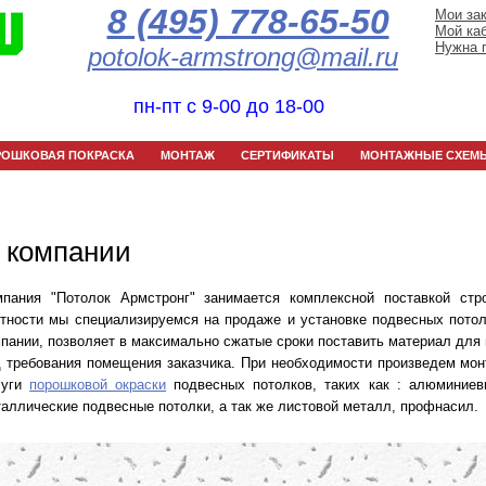
8 (495) 778-65-50
Мои за
Мой ка
Нужна 
potolok-armstrong@mail.ru
пн-пт с 9-00 до 18-00
РОШКОВАЯ ПОКРАСКА
МОНТАЖ
СЕРТИФИКАТЫ
МОНТАЖНЫЕ СХЕМ
 компании
мпания "Потолок Армстронг" занимается комплексной поставкой ст
тности мы специализируемся на продаже и установке подвесных потол
пании, позволяет в максимально сжатые сроки поставить материал для
 требования помещения заказчика. При необходимости произведем мон
луги
порошковой окраски
подвесных потолков, таких как : алюминие
аллические подвесные потолки, а так же листовой металл, профнасил.