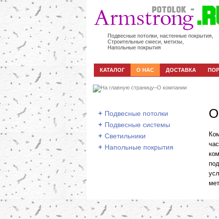
Подвесные потолки, настенные покрытия,
Строительные смеси, метизы,
Напольные покрытия
КАТАЛОГ
О НАС
ДОСТАВКА
ПО
–
О компании
О
+
Подвесные потолки
+
Подвесные системы
Ко
+
Светильники
час
+
Напольные покрытия
ком
под
ус
мет