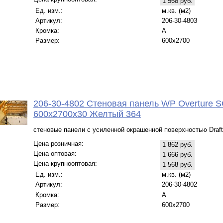
1 568 руб.
Ед. изм.:
м.кв. (м2)
Артикул:
206-30-4803
Кромка:
A
Размер:
600x2700
206-30-4802 Стеновая панель WP Overture S
600x2700x30 Желтый 364
стеновые панели с усиленной окрашенной поверхностью Draft
Цена розничная:
1 862 руб.
Цена оптовая:
1 666 руб.
Цена крупнооптовая:
1 568 руб.
Ед. изм.:
м.кв. (м2)
Артикул:
206-30-4802
Кромка:
A
Размер:
600x2700