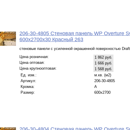
206-30-4805 Стеновая панель WP Overture S
600x2700x30 Красный 263
стеновые панели с усиленной окрашенной поверхностью Draft
Цена розничная:
1 862 руб.
Цена оптовая:
1 666 руб.
Цена крупнооптовая:
1 568 руб.
Ед. изм.:
м.кв. (м2)
Артикул:
206-30-4805
Кромка:
A
Размер:
600x2700
206-30-4804 Стеновая панель WP Overture S