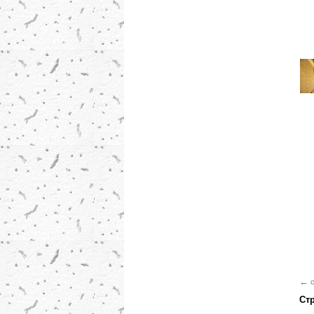
←
c
Ст