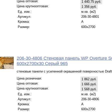
Цена оптовая:
1 440,75 руб.
Цена крупнооптовая:
1 356 руб.
Ед. изм.:
м.кв. (м2)
Артикул:
206-30-4801
Кромка:
A
Размер:
600x2700
206-30-4806 Стеновая панель WP Overture S
600x2700x30 Серый 965
стеновые панели с усиленной окрашенной поверхностью Draft
Цена розничная:
1 862 руб.
Цена оптовая:
1 666 руб.
Цена крупнооптовая:
1 568 руб.
Ед. изм.:
м.кв. (м2)
Артикул:
206-30-4806
Кромка:
A
Размер:
600x2700