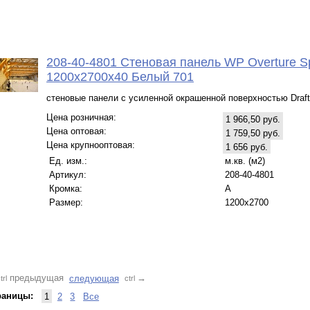
208-40-4801 Стеновая панель WP Overture Sp
1200x2700x40 Белый 701
стеновые панели с усиленной окрашенной поверхностью Draft
Цена розничная:
1 966,50 руб.
Цена оптовая:
1 759,50 руб.
Цена крупнооптовая:
1 656 руб.
Ед. изм.:
м.кв. (м2)
Артикул:
208-40-4801
Кромка:
A
Размер:
1200x2700
предыдущая
следующая
→
trl
ctrl
раницы:
1
2
3
Все