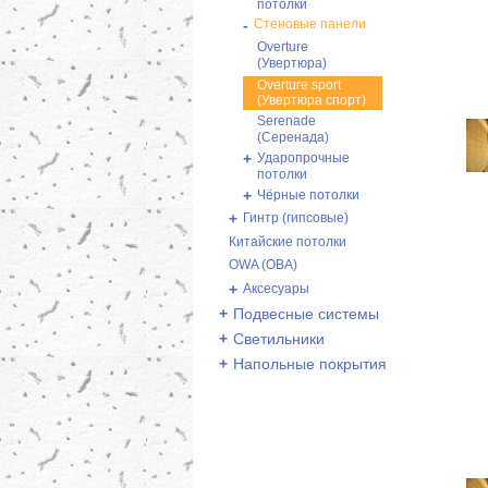
потолки
-
Стеновые панели
Overture
(Увертюра)
Overture sport
(Увертюра спорт)
Serenade
(Серенада)
+
Ударопрочные
потолки
+
Чёрные потолки
+
Гинтр (гипсовые)
Китайские потолки
OWA (ОВА)
+
Аксесуары
+
Подвесные системы
+
Светильники
+
Напольные покрытия