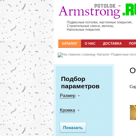
Подвесные потолки, настенные покрытия,
Строительные смеси, метизы,
Напольные покрытия
КАТАЛОГ
О НАС
ДОСТАВКА
ПО
–
Каталог
–
Подвесные пот
O
Подбор
параметров
Сор
Размер
Кромка