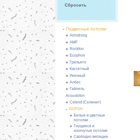
-
Подвесные потолки
+
Armstrong
+
AMF
+
Rockfon
+
Ecophon
+
Грильято
+
Кассетный
+
Реечный
+
Албес
+
Гайпель
Acoustofon
+
Celenit (Селенит)
-
ISOFON
+
Белые и цветные
потолки
+
Гнущиеся и
изогнутые потолки
+
Свободно висящие