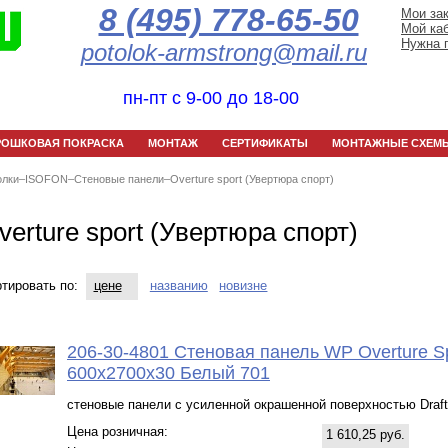
8 (495) 778-65-50
Мои за
Мой ка
Нужна 
potolok-armstrong@mail.ru
пн-пт с 9-00 до 18-00
РОШКОВАЯ ПОКРАСКА
МОНТАЖ
СЕРТИФИКАТЫ
МОНТАЖНЫЕ СХЕМ
олки
–
ISOFON
–
Стеновые панели
–
Overture sport (Увертюра спорт)
verture sport (Увертюра спорт)
тировать по:
цене
названию
новизне
206-30-4801 Стеновая панель WP Overture Sp
600x2700x30 Белый 701
стеновые панели с усиленной окрашенной поверхностью Draft
Цена розничная:
1 610,25 руб.