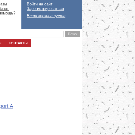
казы
Войти на сайт
бинет
Зарегистрироваться
помощь?
Ваша корзина пуста
Ы
КОНТАКТЫ
ort A