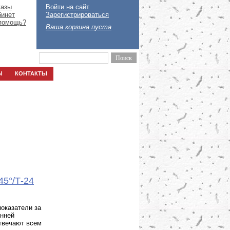
казы
Войти на сайт
бинет
Зарегистрироваться
помощь?
Ваша корзина пуста
Ы
КОНТАКТЫ
45°/Т-24
оказатели за
енней
отвечают всем