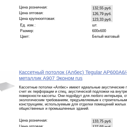
Цена розничная:
132,55 руб.
Цена оптовая:
126,79 руб.
Цена крупнооптовая:
123,33 руб.
Ед. изм.:
шт.
Размер:
600x600
Цвет:
Белый матовый
Кассетный потолок (Албес) Tegular AP600A6/
металлик А907 Эконом rus
Кассетные потолки «Албес» имеют идеальные акустические п
счет их перфорации и спец. акустической подложки на внутр
поверхности кассеты. Они подойдут для любого интерьера, 
экологическим требованиям, предъявляемым к строительным
конструкциям, используемым для отделки помещений жилых
общественных и промышленных зданий.
Цена розничная:
133,75 руб.
Цена оптовая:
127,93 руб.