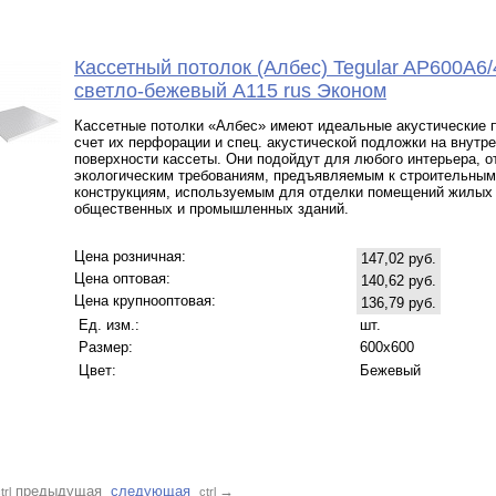
Кассетный потолок (Албес) Tegular AP600A6/
светло-бежевый А115 rus Эконом
Кассетные потолки «Албес» имеют идеальные акустические п
счет их перфорации и спец. акустической подложки на внутр
поверхности кассеты. Они подойдут для любого интерьера, 
экологическим требованиям, предъявляемым к строительным
конструкциям, используемым для отделки помещений жилых
общественных и промышленных зданий.
Цена розничная:
147,02 руб.
Цена оптовая:
140,62 руб.
Цена крупнооптовая:
136,79 руб.
Ед. изм.:
шт.
Размер:
600x600
Цвет:
Бежевый
предыдущая
следующая
→
trl
ctrl