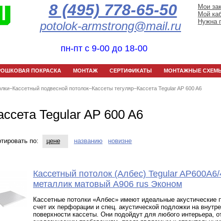
8 (495) 778-65-50
Мои за
Мой ка
Нужна 
potolok-armstrong@mail.ru
пн-пт с 9-00 до 18-00
РОШКОВАЯ ПОКРАСКА
МОНТАЖ
СЕРТИФИКАТЫ
МОНТАЖНЫЕ СХЕМ
олки
–
Кассетный подвесной потолок
–
Кассеты тегуляр
–
Кассета Tegular AP 600 A6
ассета Tegular AP 600 A6
тировать по:
цене
названию
новизне
Кассетный потолок (Албес) Tegular AP600A6/
металлик матовый А906 rus Эконом
Кассетные потолки «Албес» имеют идеальные акустические п
счет их перфорации и спец. акустической подложки на внутр
поверхности кассеты. Они подойдут для любого интерьера, 