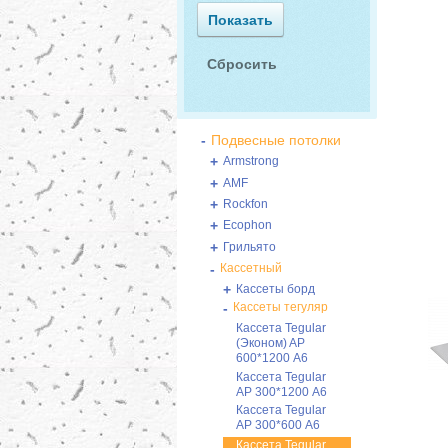
-
Подвесные потолки
+
Armstrong
+
AMF
+
Rockfon
+
Ecophon
+
Грильято
-
Кассетный
+
Кассеты борд
-
Кассеты тегуляр
Кассета Tegular
(Эконом) AP
600*1200 А6
Кассета Tegular
AP 300*1200 А6
Кассета Tegular
AP 300*600 А6
Кассета Tegular