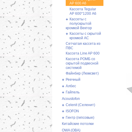
AP 600 A6
Кассета Tegular
AP 600*1200 А6
+
Кассеты с
полускрытой
кромкой Вектор
+
Кассеты с скрытой
кромкой AC
Сетчатая кассета из
ПВС
Кассета Line AP 600
Кассета РОМБ со
скрытой подвесной
системой
Файнбир (Люмсвет)
+
Реечный
+
Албес
+
Гайпель
Acoustofon
+
Celenit (Селенит)
+
ISOFON
+
Гинтр (гипсовые)
Китайские потолки
OWA (ОВА)