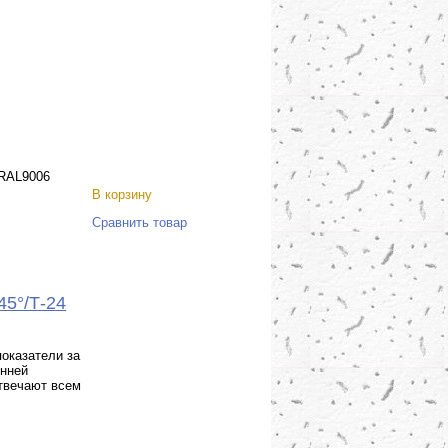
RAL9006
В корзину
Сравнить товар
45°/Т-24
оказатели за
енней
отвечают всем