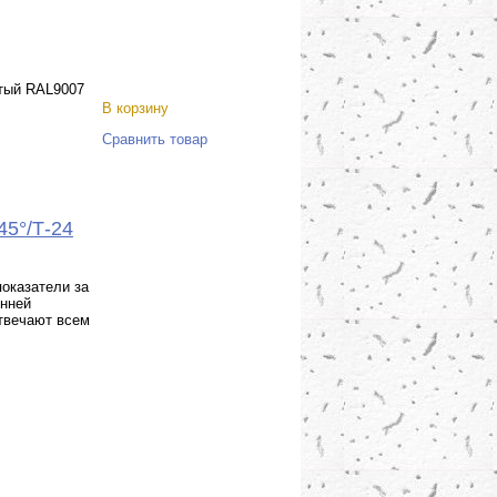
тый RAL9007
В корзину
Сравнить товар
45°/Т-24
оказатели за
енней
отвечают всем