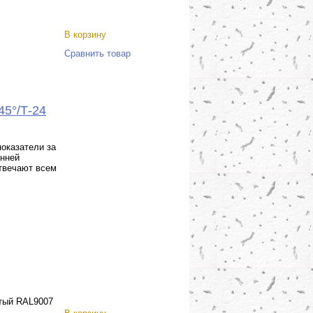
В корзину
Сравнить товар
45°/Т-24
оказатели за
енней
отвечают всем
тый RAL9007