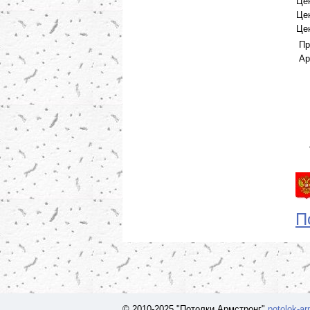
Це
Це
Це
Пр
Ар
П
© 2010-2025 "Потолки Армстронг"
potolok-a