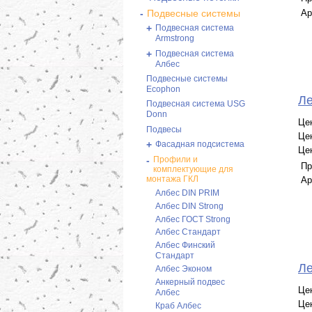
Ар
-
Подвесные системы
+
Подвесная система
Armstrong
+
Подвесная система
Албес
Подвесные системы
Ecophon
Ле
Подвесная система USG
Donn
Це
Подвесы
Це
+
Фасадная подсистема
Це
-
Профили и
Пр
комплектующие для
монтажа ГКЛ
Ар
Албес DIN PRIM
Албес DIN Strong
Албес ГОСТ Strong
Албес Стандарт
Албес Финский
Стандарт
Ле
Албес Эконом
Анкерный подвес
Це
Албес
Це
Краб Албес