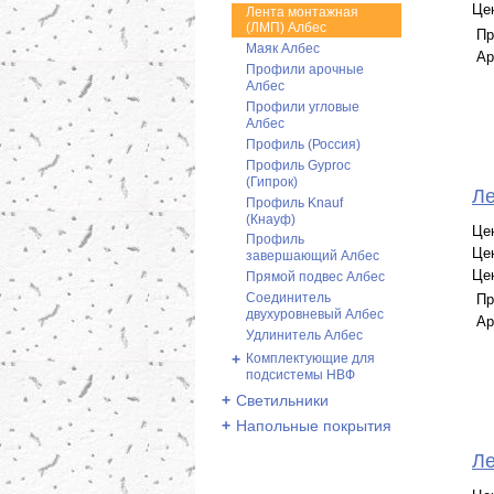
Це
Лента монтажная
(ЛМП) Албес
Пр
Маяк Албес
Ар
Профили арочные
Албес
Профили угловые
Албес
Профиль (Россия)
Профиль Gyproc
(Гипрок)
Ле
Профиль Knauf
(Кнауф)
Це
Профиль
Це
завершающий Албес
Це
Прямой подвес Албес
Соединитель
Пр
двухуровневый Албес
Ар
Удлинитель Албес
+
Комплектующие для
подсистемы НВФ
+
Светильники
+
Напольные покрытия
Ле