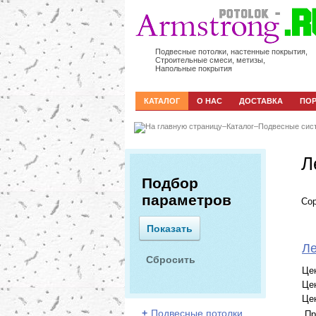
Подвесные потолки, настенные покрытия,
Строительные смеси, метизы,
Напольные покрытия
КАТАЛОГ
О НАС
ДОСТАВКА
ПО
–
Каталог
–
Подвесные сис
Л
Подбор
параметров
Сор
Ле
Це
Це
Це
+
Подвесные потолки
Пр