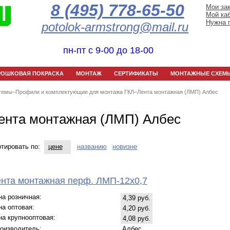
8 (495) 778-65-50
Мои за
Мой ка
Нужна 
potolok-armstrong@mail.ru
пн-пт с 9-00 до 18-00
РОШКОВАЯ ПОКРАСКА
МОНТАЖ
СЕРТИФИКАТЫ
МОНТАЖНЫЕ СХЕМ
темы
–
Профили и комплектующие для монтажа ГКЛ
–
Лента монтажная (ЛМП) Албес
ента монтажная (ЛМП) Албес
тировать по:
цене
названию
новизне
нта монтажная перф. ЛМП-12х0,7
на розничная:
4,39 руб.
на оптовая:
4,20 руб.
на крупнооптовая:
4,08 руб.
оизводитель:
Албес