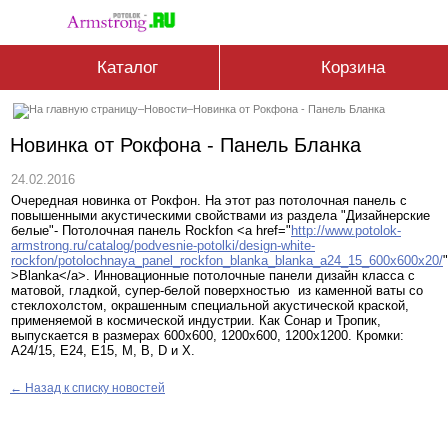
Каталог
Корзина
–
Новости
–
Новинка от Рокфона - Панель Бланка
Новинка от Рокфона - Панель Бланка
24.02.2016
Очередная новинка от Рокфон. На этот раз потолочная панель с
повышенными акустическими свойствами из раздела "Дизайнерские
белые"- Потолочная панель Rockfon <a href="
http://www.potolok-
armstrong.ru/catalog/podvesnie-potolki/design-white-
rockfon/potolochnaya_panel_rockfon_blanka_blanka_a24_15_600x600x20/
"
>Blanka</a>. Инновационные потолочные панели дизайн класса с
матовой, гладкой, супер-белой поверхностью из каменной ваты со
стеклохолстом, окрашенным специальной акустической краской,
применяемой в космической индустрии. Как Сонар и Тропик,
выпускается в размерах 600х600, 1200х600, 1200х1200. Кромки:
А24/15, Е24, Е15, М, B, D и X.
← Назад к списку новостей