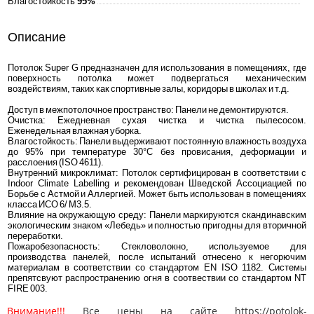
Влагостойкость
95%
Описание
Потолок Super G предназначен для использования в помещениях, где
поверхность потолка может подвергаться механическим
воздействиям, таких как спортивные залы, коридоры в школах и т.д.
Доступ в межпотолочное пространство: Панели не демонтируются.
Очистка: Ежедневная сухая чистка и чистка пылесосом.
Еженедельная влажная уборка.
Влагостойкость: Панели выдерживают постоянную влажность воздуха
до 95% при температуре 30°C без провисания, деформации и
расслоения (ISO 4611).
Внутренний микроклимат: Потолок сертифицирован в соответствии с
Indoor Climate Labelling и рекомендован Шведской Ассоциацией по
Борьбе с Астмой и Аллергией. Может быть использован в помещениях
класса ИСО 6/ М3.5.
Влияние на окружающую среду: Панели маркируются скандинавским
экологическим знаком «Лебедь» и полностью пригодны для вторичной
переработки.
Пожаробезопасность: Стекловолокно, используемое для
производства панелей, после испытаний отнесено к негорючим
материалам в соответствии со стандартом EN ISO 1182. Системы
препятсвуют распространению огня в соотвествии со стандартом NT
FIRE 003.
Внимание!!!
Все цены на сайте https://potolok-