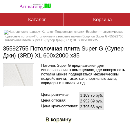
Каталог
Корзина
–
Каталог
–
Подвесные потолки
–
Ecophon — акустические
подвесные потолки
–
Потолочные и стеновые панели Ecophon Super G
–
35592755
Потолочная плита Super G (Супер Джи) (3RD) XL 600x2000 x35
35592755 Потолочная плита Super G (Супер
Джи) (3RD) XL 600x2000 x35
Потолок Super G предназначен для
использования в помещениях, где поверхность
потолка может подвергаться механическим
воздействиям, таких как спортивные залы,
коридоры в школах и т.д.
Цена розничная:
3 109,75 руб.
Цена оптовая:
2 952,69 руб.
Цена крупнооптовая:
2 795,63 руб.
В корзину