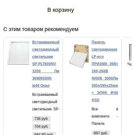
В корзину
С этим товаром рекомендуем
Встраиваемый
Панель
светодиодный
светодиодная
светильник
LP-eco
SP-PLT600NV
ПРИЗМА 36Вт
3200 Лм
160-260В
36W/6500K
4000К 3000Лм
ip40 Опал
595х595х25мм
+ ЭПРА IP40
Встраиваемый
ASD
светодиодный
светильник SP-
Все в
PLT600NV 3200
комплекте -
736 руб.
Лм 36W/6500K
Панель
704 руб.
ip40 Опал
светодиодная
897 руб.
684,80 руб.