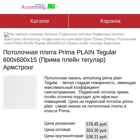
Каталог
Корзина
–
Каталог
–
Подвесные потолки
–
Подвесные потолки
Армстронг (Armstrong)
–
Подвесные потолки Армстронг Прима (Prima)
–
Потолочная
плита Prima PLAIN Tegular 600x600x15 (Прима плейн тегулар) Армстронг
Потолочная плита Prima PLAIN Tegular
600x600x15 (Прима плейн тегулар)
Армстронг
Потолочная панель armstrong prima plain
Tegular - белая гладкая поверхность, имеющая
максимальный коэффициент
светоотражения. Подвесной потолок прима
плэйн отлично подходит для офисных
помещений. Цена на подвесной потолок prima
plain самая низкая на потолочные плиты в
классе Prima.
Цена розничная:
578,45 руб.
Цена оптовая:
553,30 руб.
Цена крупнооптовая:
538,21 руб.