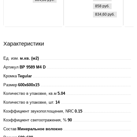
LP-eco
858 руб.
ПРИЗМА 36Вт
834,60 руб.
160-260В
4000К 3000Лм
595х595х25мм
+ ЭПРА БЕЛАЯ
Характеристики
IP40 ASD
Ед. изм.
м.кв. (м2)
Артикул
BP 9589 M4 D
Кромка
Tegular
Размер
600x600x15
Количество в упаковке, кв.м
5.04
Количество в упаковке, шт.
14
Коэффициент звукопоглощения, NRC
0.15
Коэффициент светоотражения, %
90
Состав
Минеральное волокно