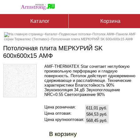
Каталог
Корзина
–
Каталог
–
Подвесные потолки
–
Потолок АМФ
–
Панели AMF
серии Терматекс (Termatex)
–
Потолочная плита МЕРКУРИЙ SK 600x600x15 АМФ
Потолочная плита МЕРКУРИЙ SK
600x600x15 АМФ
AMF-THERMATEX Star сочетает неглубокую
произвольную перфорацию и гладкую
поверхность. Потолок действует одновременно
сдерживающе и расслабляюще. Технические
характеристики Влагостойкость 90%
Звукоизоляция 34 дБ Звукопоглощение
NRC=0.55 Светоотражение 90%
Цена розничная:
611,01 руб.
Цена оптовая:
584,53 руб.
Цена крупнооптовая:
568,45 руб.
В корзину