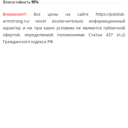
Влагостойкость
95%
Внимание!!!
Все цены на сайте https://potolok-
armstrong.ru/ носят исключительно информационный
характер и ни при каких условиях не являются публичной
офертой, определяемой положениями Статьи 437 (п.2)
Гражданского кодекса РФ.
Карта сайта
Поиск
Контакты
© 2010-2025 "Потолки Армстронг"
potolok-armstrong@mail.ru
Адрес: Москва, Дмитровское ш. 163