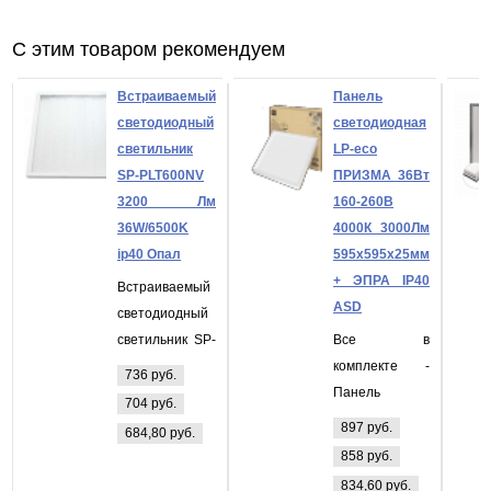
С этим товаром рекомендуем
Встраиваемый
Панель
светодиодный
светодиодная
светильник
LP-eco
SP-PLT600NV
ПРИЗМА 36Вт
3200 Лм
160-260В
36W/6500K
4000К 3000Лм
ip40 Опал
595х595х25мм
+ ЭПРА IP40
Встраиваемый
ASD
светодиодный
светильник SP-
Все в
PLT600NV 3200
комплекте -
736 руб.
Лм 36W/6500K
Панель
704 руб.
ip40 Опал
светодиодная
897 руб.
684,80 руб.
LP-eco
858 руб.
ПРИЗМА 36Вт
834,60 руб.