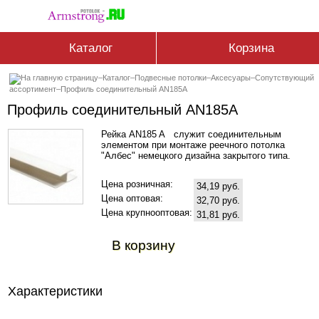
Каталог
Корзина
–
Каталог
–
Подвесные потолки
–
Аксесуары
–
Сопутствующий
ассортимент
–
Профиль соединительный АN185A
Профиль соединительный АN185A
Рейка AN185 A служит соединительным
элементом при монтаже реечного потолка
"Албес" немецкого дизайна закрытого типа.
Цена розничная:
34,19 руб.
Цена оптовая:
32,70 руб.
Цена крупнооптовая:
31,81 руб.
В корзину
Характеристики