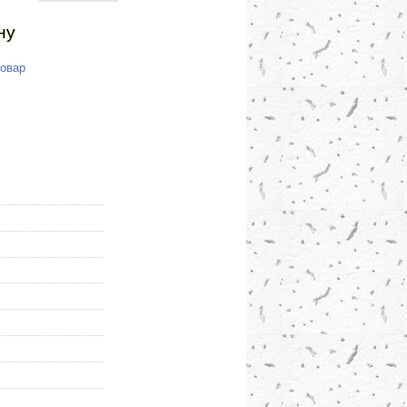
ну
товар