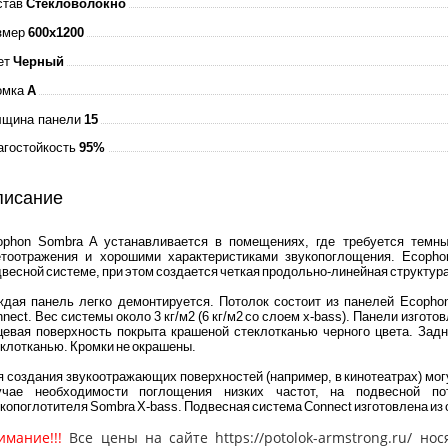
став
Стекловолокно
змер
600x1200
ет
Черный
омка
A
лщина панели
15
агостойкость
95%
писание
ophon Sombra A устанавливается в помещениях, где требуется темны
етоотражения и хорошими характеристиками звукопоглощения. Ecopho
весной системе, при этом создается четкая продольно-линейная структура
ждая панель легко демонтируется. Потолок состоит из панелей Ecopho
nect. Вес системы около 3 кг/м2 (6 кг/м2 со слоем x-bass). Панели изгот
цевая поверхность покрыта крашеной стеклотканью черного цвета. Зад
клотканью. Кромки не окрашены.
 создания звукоотражающих поверхностей (например, в кинотеатрах) мо
учае необходимости поглощения низких частот, на подвесной по
копоглотителя Sombra X-bass. Подвесная система Connect изготовлена из 
имание!!!
Все цены на сайте https://potolok-armstrong.ru/ 