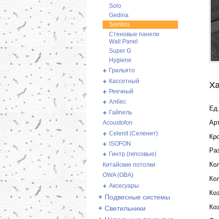
Solo
Gedina
Sombra
Стеновые панели
Wall Panel
Super G
Hygiene
+
Грильято
+
Кассетный
Ха
+
Реечный
+
Албес
Ед.
+
Гайпель
Ар
Acoustofon
+
Celenit (Селенит)
Кр
+
ISOFON
Ра
+
Гинтр (гипсовые)
Кол
Китайские потолки
OWA (ОВА)
Кол
+
Аксесуары
Ко
+
Подвесные системы
Ко
+
Светильники