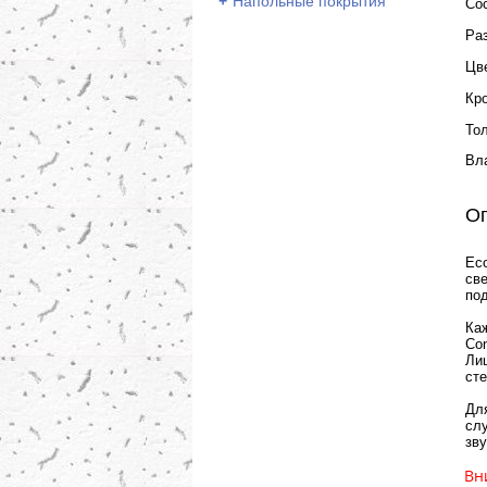
+
Напольные покрытия
Со
Ра
Цв
Кр
То
Вл
О
Ec
св
под
Ка
Con
Ли
сте
Для
сл
зву
Вн