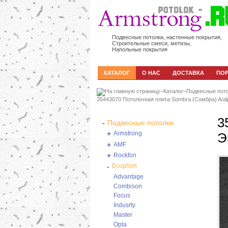
Подвесные потолки, настенные покрытия,
Строительные смеси, метизы,
Напольные покрытия
КАТАЛОГ
О НАС
ДОСТАВКА
ПО
–
Каталог
–
Подвесные пот
35443070 Потолочная плита Sombra (Сомбра) A/a
3
-
Подвесные потолки
+
Armstrong
Э
+
AMF
+
Rockfon
-
Ecophon
Advantage
Combison
Focus
Indusrty
Master
Opta