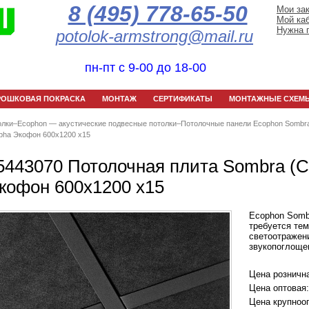
8 (495) 778-65-50
Мои за
Мой ка
Нужна 
potolok-armstrong@mail.ru
пн-пт с 9-00 до 18-00
РОШКОВАЯ ПОКРАСКА
МОНТАЖ
СЕРТИФИКАТЫ
МОНТАЖНЫЕ СХЕМ
олки
–
Ecophon — акустические подвесные потолки
–
Потолочные панели Ecophon Sombr
lpha Экофон 600x1200 x15
5443070 Потолочная плита Sombra (С
кофон 600x1200 x15
Ecophon Somb
требуется тем
светоотражен
звукопоглоще
Цена розничн
Цена оптовая:
Цена крупноо