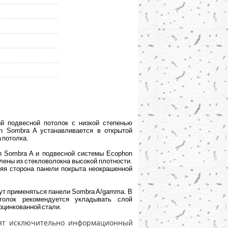
й подвесной потолок с низкой степенью
n Sombra A устанавливается в открытой
 потолка.
n Sombra A и подвесной системы Ecophon
овлены из стекловолокна высокой плотности.
няя сторона панели покрыта неокрашенной
гут применяться панели Sombra A/gamma. В
толок рекомендуется укладывать слой
оцинкованной стали.
носят исключительно информационный