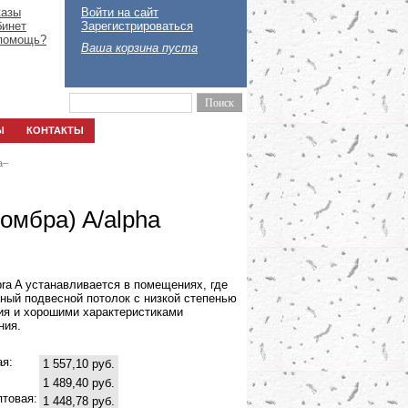
казы
Войти на сайт
бинет
Зарегистрироваться
помощь?
Ваша корзина пуста
Ы
КОНТАКТЫ
a
–
омбра) A/alpha
ra A устанавливается в помещениях, где
ный подвесной потолок с низкой степенью
ия и хорошими характеристиками
ния.
ая:
1 557,10 руб.
1 489,40 руб.
птовая:
1 448,78 руб.