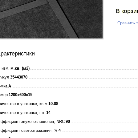
В корзи
Сравнить 
рактеристики
 изм.
м.кв. (м2)
тикул
35443070
омка
A
змер
1200х600x15
ичество в упаковке, кв.м
10.08
ичество в упаковке, шт.
14
эффициент звукопоглощения, NRC
90
эффициент светоотражения, %
4