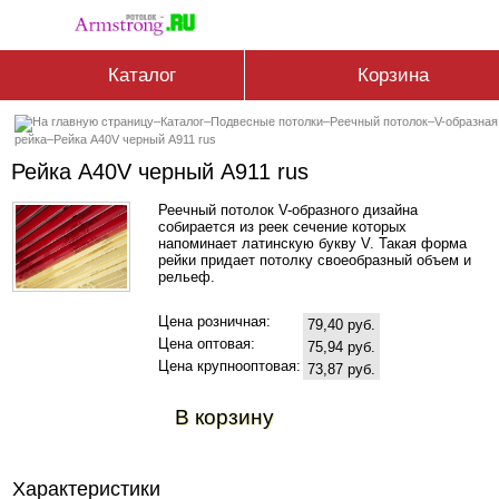
Каталог
Корзина
–
Каталог
–
Подвесные потолки
–
Реечный потолок
–
V-образная
рейка
–
Рейка A40V черный А911 rus
Рейка A40V черный А911 rus
Реечный потолок V-образного дизайна
собирается из реек сечение которых
напоминает латинскую букву V. Такая форма
рейки придает потолку своеобразный объем и
рельеф.
Цена розничная:
79,40 руб.
Цена оптовая:
75,94 руб.
Цена крупнооптовая:
73,87 руб.
В корзину
Характеристики