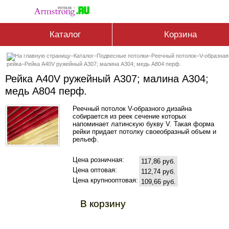
Каталог
Корзина
–
Каталог
–
Подвесные потолки
–
Реечный потолок
–
V-образная
рейка
–
Рейка A40V ружейный А307; малина А304; медь А804 перф.
Рейка A40V ружейный А307; малина А304;
медь А804 перф.
Реечный потолок V-образного дизайна
собирается из реек сечение которых
напоминает латинскую букву V. Такая форма
рейки придает потолку своеобразный объем и
рельеф.
Цена розничная:
117,86 руб.
Цена оптовая:
112,74 руб.
Цена крупнооптовая:
109,66 руб.
В корзину