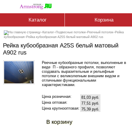
Каталог
Корзина
–
Каталог
–
Подвесные потолки
–
Реечный потолок
–
Рейка
кубообразная
–
Рейка кубообразная A25S белый матовый А902 rus
Рейка кубообразная A25S белый матовый
А902 rus
Реечные кубообразные потолки, выполненые в
виде П - образного профиля, позволяют
создавать выразительные и рельефные
потолки с великолепным внешним видом и
отличными функциональными
характеристиками.
Цена розничная:
81,03 руб.
Цена оптовая:
77,51 руб.
Цена крупнооптовая:
75,39 руб.
В корзину