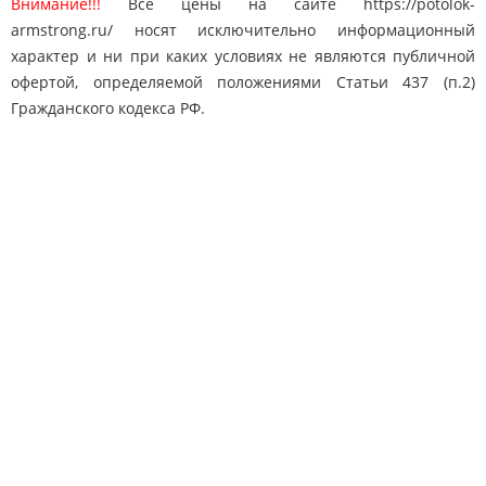
Внимание!!!
Все цены на сайте https://potolok-
armstrong.ru/ носят исключительно информационный
характер и ни при каких условиях не являются публичной
офертой, определяемой положениями Статьи 437 (п.2)
Гражданского кодекса РФ.
Карта сайта
Поиск
Контакты
© 2010-2025 "Потолки Армстронг"
potolok-armstrong@mail.ru
Адрес: Москва, Дмитровское ш. 163
8 (495) 778-65-50
Телефон:
Быстро с 1С-Битрикс