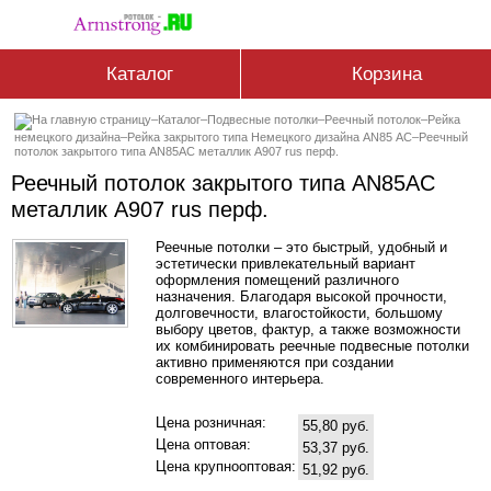
Каталог
Корзина
–
Каталог
–
Подвесные потолки
–
Реечный потолок
–
Рейка
немецкого дизайна
–
Рейка закрытого типа Немецкого дизайна АN85 АС
–
Реечный
потолок закрытого типа AN85AС металлик А907 rus перф.
Реечный потолок закрытого типа AN85AС
металлик А907 rus перф.
Реечные потолки – это быстрый, удобный и
эстетически привлекательный вариант
оформления помещений различного
назначения. Благодаря высокой прочности,
долговечности, влагостойкости, большому
выбору цветов, фактур, а также возможности
их комбинировать реечные подвесные потолки
активно применяются при создании
современного интерьера.
Цена розничная:
55,80 руб.
Цена оптовая:
53,37 руб.
Цена крупнооптовая:
51,92 руб.