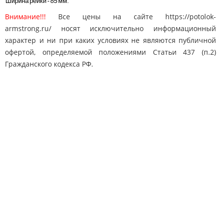
Ширина рейки - 85 мм.
Внимание!!!
Все цены на сайте https://potolok-
armstrong.ru/ носят исключительно информационный
характер и ни при каких условиях не являются публичной
офертой, определяемой положениями Статьи 437 (п.2)
Гражданского кодекса РФ.
Карта сайта
Поиск
Контакты
© 2010-2025 "Потолки Армстронг"
potolok-armstrong@mail.ru
Адрес: Москва, Дмитровское ш. 163
8 (495) 778-65-50
Телефон: