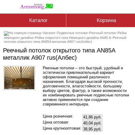
Каталог
Корзина
–
Каталог
–
Подвесные потолки
–
Реечный потолок
–
Рейка
немецкого дизайна
–
Рейка открытого типа Немецкого дизайна АN85 А
–
Реечный
потолок открытого типа AN85A металлик А907 rus(Албес)
Реечный потолок открытого типа AN85A
металлик А907 rus(Албес)
Реечные потолки – это быстрый, удобный и
эстетически привлекательный вариант
оформления помещений различного
назначения. Благодаря высокой прочности,
долговечности, влагостойкости, большому
выбору цветов, фактур, а также возможности
их комбинировать реечные подвесные потолки
активно применяются при создании
современного интерьера.
Цена розничная:
41,86 руб.
Цена оптовая:
40,04 руб.
Цена крупнооптовая:
38,95 руб.