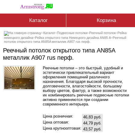
Каталог
Корзина
–
Каталог
–
Подвесные потолки
–
Реечный потолок
–
Рейка
немецкого дизайна
–
Рейка открытого типа Немецкого дизайна АN85 А
–
Реечный
потолок открытого типа AN85A металлик А907 rus перф.
Реечный потолок открытого типа AN85A
металлик А907 rus перф.
Реечные потолки – это быстрый, удобный и
эстетически привлекательный вариант
оформления помещений различного
назначения. Благодаря высокой прочности,
долговечности, влагостойкости, большому
выбору цветов, фактур, а также возможности
их комбинировать реечные подвесные потолки
активно применяются при создании
современного интерьера.
Цена розничная:
46,83 руб.
Цена оптовая:
44,79 руб.
Цена крупнооптовая:
43,57 руб.