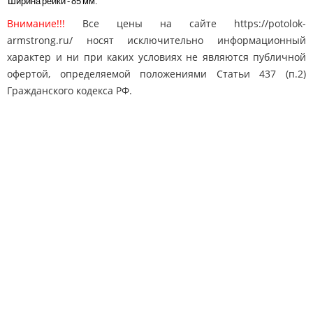
Ширина рейки - 85 мм.
Внимание!!!
Все цены на сайте https://potolok-
armstrong.ru/ носят исключительно информационный
характер и ни при каких условиях не являются публичной
офертой, определяемой положениями Статьи 437 (п.2)
Гражданского кодекса РФ.
Карта сайта
Поиск
Контакты
© 2010-2025 "Потолки Армстронг"
potolok-armstrong@mail.ru
Адрес: Москва, Дмитровское ш. 163
8 (495) 778-65-50
Телефон: