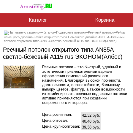
Каталог
Корзина
–
Каталог
–
Подвесные потолки
–
Реечный потолок
–
Рейка
немецкого дизайна
–
Рейка открытого типа Немецкого дизайна АN85 А
–
Реечный
потолок открытого типа AN85A светло-бежевый А115 rus ЭКОНОМ(Албес)
Реечный потолок открытого типа AN85A
светло-бежевый А115 rus ЭКОНОМ(Албес)
Реечные потолки – это быстрый, удобный и
эстетически привлекательный вариант
оформления помещений различного
назначения. Благодаря высокой прочности,
долговечности, влагостойкости, большому
выбору цветов, фактур, а также возможности
их комбинировать реечные подвесные потолки
активно применяются при создании
современного интерьера.
Цена розничная:
42,32 руб.
Цена оптовая:
40,48 руб.
Цена крупнооптовая:
39,38 руб.