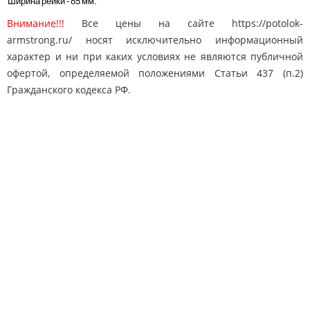
Ширина рейки - 85 мм.
Внимание!!!
Все цены на сайте https://potolok-
armstrong.ru/ носят исключительно информационный
характер и ни при каких условиях не являются публичной
офертой, определяемой положениями Статьи 437 (п.2)
Гражданского кодекса РФ.
Карта сайта
Поиск
Контакты
© 2010-2025 "Потолки Армстронг"
potolok-armstrong@mail.ru
Адрес: Москва, Дмитровское ш. 163
8 (495) 778-65-50
Телефон: