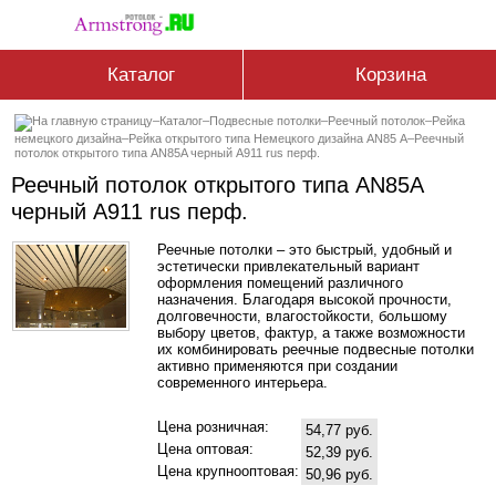
Каталог
Корзина
–
Каталог
–
Подвесные потолки
–
Реечный потолок
–
Рейка
немецкого дизайна
–
Рейка открытого типа Немецкого дизайна АN85 А
–
Реечный
потолок открытого типа AN85A черный А911 rus перф.
Реечный потолок открытого типа AN85A
черный А911 rus перф.
Реечные потолки – это быстрый, удобный и
эстетически привлекательный вариант
оформления помещений различного
назначения. Благодаря высокой прочности,
долговечности, влагостойкости, большому
выбору цветов, фактур, а также возможности
их комбинировать реечные подвесные потолки
активно применяются при создании
современного интерьера.
Цена розничная:
54,77 руб.
Цена оптовая:
52,39 руб.
Цена крупнооптовая:
50,96 руб.