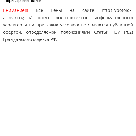
Ширина рейки - 85 мм.
Внимание!!!
Все цены на сайте https://potolok-
armstrong.ru/ носят исключительно информационный
характер и ни при каких условиях не являются публичной
офертой, определяемой положениями Статьи 437 (п.2)
Гражданского кодекса РФ.
Карта сайта
Поиск
Контакты
© 2010-2025 "Потолки Армстронг"
potolok-armstrong@mail.ru
Адрес: Москва, Дмитровское ш. 163
8 (495) 778-65-50
Телефон: