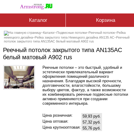
Каталог
Корзина
–
Каталог
–
Подвесные потолки
–
Реечный потолок
–
Рейка
немецкого дизайна
–
Рейка закрытого типа Немецкого дизайна АN135 АС
–
Реечный
потолок закрытого типа AN135AС белый матовый А902 rus
Реечный потолок закрытого типа AN135AС
белый матовый А902 rus
Реечные потолки – это быстрый, удобный и
эстетически привлекательный вариант
оформления помещений различного
назначения. Благодаря высокой прочности,
долговечности, влагостойкости, большому
выбору цветов, фактур, а также возможности
их комбинировать реечные подвесные потолки
активно применяются при создании
современного интерьера.
Цена розничная:
59,93 руб.
Цена оптовая:
57,32 руб.
Цена крупнооптовая:
55,76 руб.