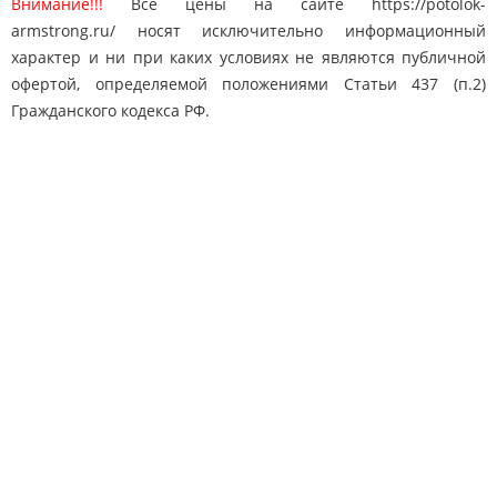
Внимание!!!
Все цены на сайте https://potolok-
armstrong.ru/ носят исключительно информационный
характер и ни при каких условиях не являются публичной
офертой, определяемой положениями Статьи 437 (п.2)
Гражданского кодекса РФ.
Карта сайта
Поиск
Контакты
© 2010-2025 "Потолки Армстронг"
potolok-armstrong@mail.ru
Адрес: Москва, Дмитровское ш. 163
8 (495) 778-65-50
Телефон:
Быстро с 1С-Битрикс