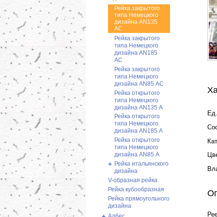
Рейка закрытого
типа Немецкого
дизайна АN135
АС
Рейка закрытого
типа Немецкого
дизайна АN185
АС
Рейка закрытого
типа Немецкого
дизайна АN85 АС
Ха
Рейка открытого
типа Немецкого
дизайна АN135 А
Ед.
Рейка открытого
типа Немецкого
Со
дизайна АN185 А
Рейка открытого
Ка
типа Немецкого
дизайна АN85 А
Цв
+
Рейка итальянского
Вл
дизайна
V-образная рейка
Рейка кубообразная
О
Рейка прямоугольного
дизайна
Ре
+
Албес