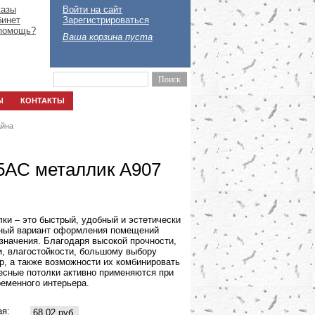
казы
Войти на сайт
бинет
Зарегистрироваться
помощь?
Ваша корзина пуста
Ы
КОНТАКТЫ
айна
35AС металлик А907
ки – это быстрый, удобный и эстетически
ный вариант оформления помещений
значения. Благодаря высокой прочности,
и, влагостойкости, большому выбору
р, а также возможности их комбинировать
есные потолки активно применяются при
еменного интерьера.
ая:
68,02 руб.