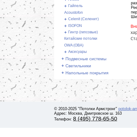
ра
+
Гайпель
Ре
пер
Acoustofon
Шир
+
Celenit (Селенит)
Вн
+
ISOFON
ха
+
Гинтр (гипсовые)
Ст
Китайские потолки
OWA (ОВА)
+
Аксесуары
+
Подвесные системы
+
Светильники
+
Напольные покрытия
© 2010-2025 "Потолки Армстронг"
potolok-a
Адрес: Москва, Дмитровское ш. 163
8 (495) 778-65-50
Телефон: