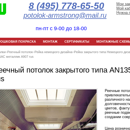
8 (495) 778-65-50
Мои за
Мой ка
Нужна 
potolok-armstrong@mail.ru
пн-пт с 9-00 до 18-00
РОШКОВАЯ ПОКРАСКА
МОНТАЖ
СЕРТИФИКАТЫ
МОНТАЖНЫЕ СХЕМ
олки
–
Реечный потолок
–
Рейка немецкого дизайна
–
Рейка закрытого типа Немецкого диз
5AС металлик А907 rus
еечный потолок закрытого типа AN1
us
Реечные потол
привлекатель
различного на
долговечност
цветов, факту
реечные подв
создании совр
Цена розничн