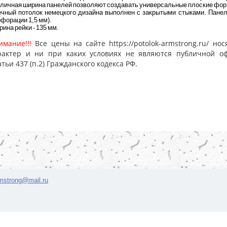
зличная ширина панелей позволяют создавать универсальные плоские фо
ечный потолок немецкого дизайна выполнен с закрытыми стыками. Пане
форации 1,5 мм).
ина рейки - 135 мм.
имание!!!
Все цены на сайте https://potolok-armstrong.ru/ 
рактер и ни при каких условиях не являются публичной о
атьи 437 (п.2) Гражданского кодекса РФ.
rmstrong@mail.ru