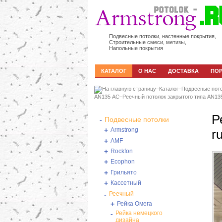
Подвесные потолки, настенные покрытия,
Строительные смеси, метизы,
Напольные покрытия
КАТАЛОГ
О НАС
ДОСТАВКА
ПО
–
Каталог
–
Подвесные пот
АN135 АС
–
Реечный потолок закрытого типа AN13
Р
-
Подвесные потолки
+
Armstrong
r
+
AMF
+
Rockfon
+
Ecophon
+
Грильято
+
Кассетный
-
Реечный
+
Рейка Омега
-
Рейка немецкого
дизайна