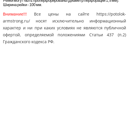
Рейки могут быть проперфорированы (диаметр перфорации 1,5 мм).
Ширина рейки - 100 мм.
Внимание!!!
Все цены на сайте https://potolok-
armstrong.ru/ носят исключительно информационный
характер и ни при каких условиях не являются публичной
офертой, определяемой положениями Статьи 437 (п.2)
Гражданского кодекса РФ.
Карта сайта
Поиск
Контакты
© 2010-2025 "Потолки Армстронг"
potolok-armstrong@mail.ru
Адрес: Москва, Дмитровское ш. 163