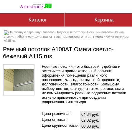
Каталог
Корзина
–
Каталог
–
Подвесные потолки
–
Реечный потолок
–
Рейка
Омега
–
Рейка "OMEGA" А100 АТ
–
Реечный потолок A100AT Омега светло-бежевый
А115 rus
Реечный потолок A100AT Омега светло-
бежевый А115 rus
Реечные потолки – это быстрый, удобный и
эстетически привлекательный вариант
оформления помещений различного
назначения. Благодаря высокой прочности,
долговечности, влагостойкости, большому
выбору цветов, фактур, а также возможности
их комбинировать реечные подвесные потолки
активно применяются при создании
современного интерьера.
Цена розничная:
64,84 руб.
Цена оптовая:
62,02 руб.
Цена крупнооптовая:
60,33 руб.