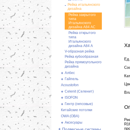
-
Рейка итальянского
дизайна
Рейка закрытого
типа
Итальянского
дизайна А84 АС
Рейка открытого
типа
Итальянского
Ха
дизайна А84 А
V-образная рейка
Рейка кубообразная
Ед.
Рейка прямоугольного
дизайна
Со
+
Албес
Ка
+
Гайпель
Цв
Acoustofon
+
Celenit (Селенит)
Вл
+
ISOFON
+
Гинтр (гипсовые)
О
Китайские потолки
OWA (ОВА)
Рее
+
Аксесуары
R1
про
+
Подвесные системы