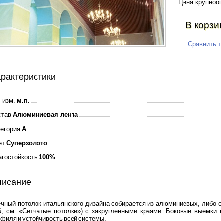
Цена крупноо
В корзи
Сравнить 
рактеристики
 изм.
м.п.
став
Алюминиевая лента
тегория
A
ет
Суперзолото
агостойкость
100%
писание
чный потолок итальянского дизайна собирается из алюминиевых, либо с
6, см. «Сетчатые потолки») с закругленными краями. Боковые выемки 
филя и устойчивость всей системы.