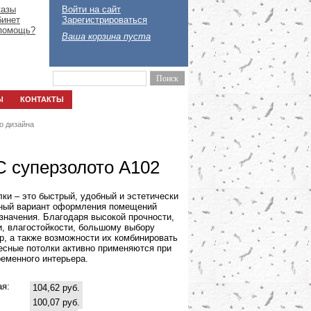
казы
Войти на сайт
бинет
Зарегистрироваться
помощь?
Ваша корзина пуста
Ы
КОНТАКТЫ
о дизайна
C суперзолото А102
ки – это быстрый, удобный и эстетически
ный вариант оформления помещений
значения. Благодаря высокой прочности,
и, влагостойкости, большому выбору
р, а также возможности их комбинировать
есные потолки активно применяются при
еменного интерьера.
ая:
104,62 руб.
100,07 руб.