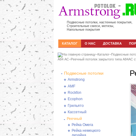
Подвесные потолки, настенные покрытия,
Строительные смеси, метизы,
Напольные покрытия
КАТАЛОГ
О НАС
ДОСТАВКА
ПО
–
Каталог
–
Подвесные пот
А84 АС
–
Реечный потолок закрытого типа A84AC 
Р
-
Подвесные потолки
+
Armstrong
+
AMF
+
Rockfon
+
Ecophon
+
Грильято
+
Кассетный
-
Реечный
+
Рейка Омега
+
Рейка немецкого
дизайна