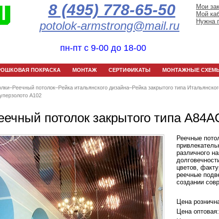
8 (495) 778-65-50
Мои за
Мой ка
Нужна 
potolok-armstrong@mail.ru
пн-пт с 9-00 до 18-00
РОШКОВАЯ ПОКРАСКА
МОНТАЖ
СЕРТИФИКАТЫ
МОНТАЖНЫЕ СХЕМ
олки
–
Реечный потолок
–
Рейка итальянского дизайна
–
Рейка закрытого типа Итальянског
суперзолото А102
еечный потолок закрытого типа A84A
Реечные потол
привлекатель
различного на
долговечност
цветов, факту
реечные подв
создании совр
Цена розничн
Цена оптовая: