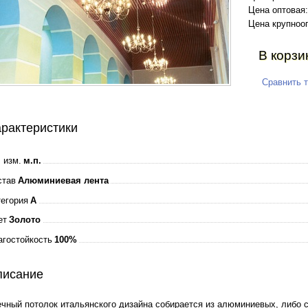
Цена оптовая:
Цена крупноо
В корзи
Сравнить 
рактеристики
 изм.
м.п.
став
Алюминиевая лента
тегория
A
ет
Золото
агостойкость
100%
писание
чный потолок итальянского дизайна собирается из алюминиевых, либо с