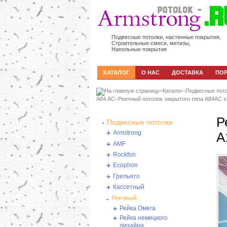
Подвесные потолки, настенные покрытия,
Строительные смеси, метизы,
Напольные покрытия
КАТАЛОГ
О НАС
ДОСТАВКА
ПО
–
Каталог
–
Подвесные пот
А84 АС
–
Реечный потолок закрытого типа A84AC х
Р
-
Подвесные потолки
+
Armstrong
А
+
AMF
+
Rockfon
+
Ecophon
+
Грильято
+
Кассетный
-
Реечный
+
Рейка Омега
+
Рейка немецкого
дизайна