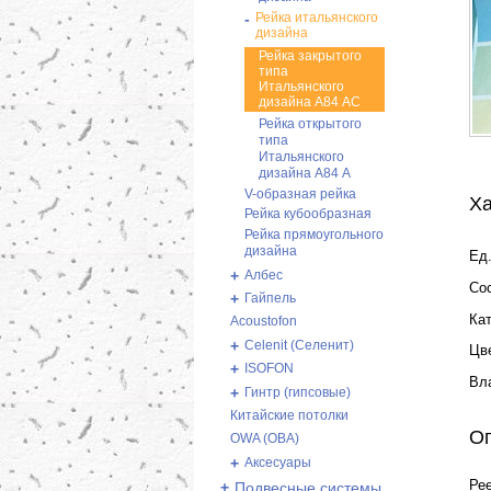
-
Рейка итальянского
дизайна
Рейка закрытого
типа
Итальянского
дизайна А84 АС
Рейка открытого
типа
Итальянского
дизайна А84 А
V-образная рейка
Ха
Рейка кубообразная
Рейка прямоугольного
дизайна
Ед.
+
Албес
Со
+
Гайпель
Ка
Acoustofon
+
Celenit (Селенит)
Цв
+
ISOFON
Вл
+
Гинтр (гипсовые)
Китайские потолки
О
OWA (ОВА)
+
Аксесуары
Рее
+
Подвесные системы