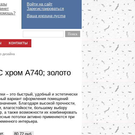
казы
Войти на сайт
бинет
Зарегистрироваться
помощь?
Ваша корзина пуста
Ы
КОНТАКТЫ
о дизайна
C хром А740; золото
ки – это быстрый, удобный и эстетически
ный вариант оформления помещений
значения. Благодаря высокой прочности,
и, влагостойкости, большому выбору
р, а также возможности их комбинировать
есные потолки активно применяются при
еменного интерьера.
ая:
80,72 руб.