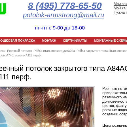
8 (495) 778-65-50
Мои за
Мой ка
Нужна 
potolok-armstrong@mail.ru
пн-пт с 9-00 до 18-00
РОШКОВАЯ ПОКРАСКА
МОНТАЖ
СЕРТИФИКАТЫ
МОНТАЖНЫЕ СХЕМ
олки
–
Реечный потолок
–
Рейка итальянского дизайна
–
Рейка закрытого типа Итальянског
ром А740; золото А111 перф.
еечный потолок закрытого типа A84A
111 перф.
Реечные потол
привлекатель
различного на
долговечност
цветов, факту
реечные подв
создании совр
Цена розничн