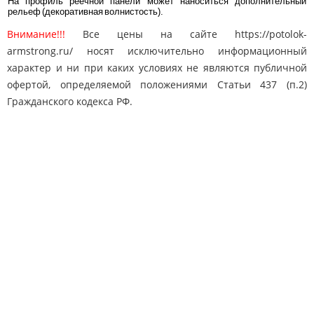
На профиль реечной панели может наноситься дополнительный
рельеф (декоративная волнистость).
Внимание!!!
Все цены на сайте https://potolok-
armstrong.ru/ носят исключительно информационный
характер и ни при каких условиях не являются публичной
офертой, определяемой положениями Статьи 437 (п.2)
Гражданского кодекса РФ.
Карта сайта
Поиск
Контакты
© 2010-2025 "Потолки Армстронг"
potolok-armstrong@mail.ru
Адрес: Москва, Дмитровское ш. 163