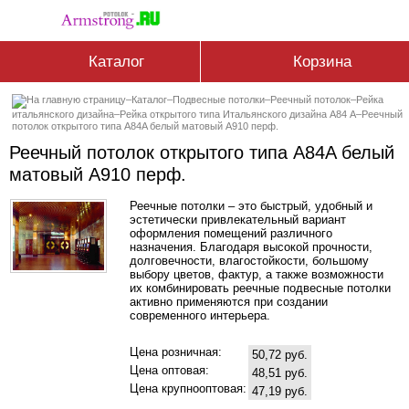
Каталог
Корзина
–
Каталог
–
Подвесные потолки
–
Реечный потолок
–
Рейка
итальянского дизайна
–
Рейка открытого типа Итальянского дизайна А84 А
–
Реечный
потолок открытого типа A84A белый матовый A910 перф.
Реечный потолок открытого типа A84A белый
матовый A910 перф.
Реечные потолки – это быстрый, удобный и
эстетически привлекательный вариант
оформления помещений различного
назначения. Благодаря высокой прочности,
долговечности, влагостойкости, большому
выбору цветов, фактур, а также возможности
их комбинировать реечные подвесные потолки
активно применяются при создании
современного интерьера.
Цена розничная:
50,72 руб.
Цена оптовая:
48,51 руб.
Цена крупнооптовая:
47,19 руб.