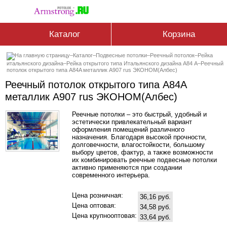
Каталог
Корзина
–
Каталог
–
Подвесные потолки
–
Реечный потолок
–
Рейка
итальянского дизайна
–
Рейка открытого типа Итальянского дизайна А84 А
–
Реечный
потолок открытого типа A84A металлик А907 rus ЭКОНОМ(Албес)
Реечный потолок открытого типа A84A
металлик А907 rus ЭКОНОМ(Албес)
Реечные потолки – это быстрый, удобный и
эстетически привлекательный вариант
оформления помещений различного
назначения. Благодаря высокой прочности,
долговечности, влагостойкости, большому
выбору цветов, фактур, а также возможности
их комбинировать реечные подвесные потолки
активно применяются при создании
современного интерьера.
Цена розничная:
36,16 руб.
Цена оптовая:
34,58 руб.
Цена крупнооптовая:
33,64 руб.