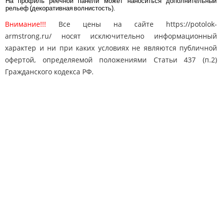
На профиль реечной панели может наноситься дополнительный
рельеф (декоративная волнистость).
Внимание!!!
Все цены на сайте https://potolok-
armstrong.ru/ носят исключительно информационный
характер и ни при каких условиях не являются публичной
офертой, определяемой положениями Статьи 437 (п.2)
Гражданского кодекса РФ.
Карта сайта
Поиск
Контакты
© 2010-2025 "Потолки Армстронг"
potolok-armstrong@mail.ru
Адрес: Москва, Дмитровское ш. 163