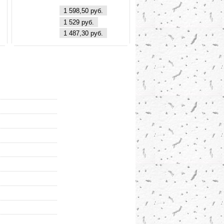
м
4000К 3200Лм
1 598,50 руб.
+
(595*595*10) (VLP2-
1 529 руб.
0
40-4000) VKL electric
1 487,30 руб.