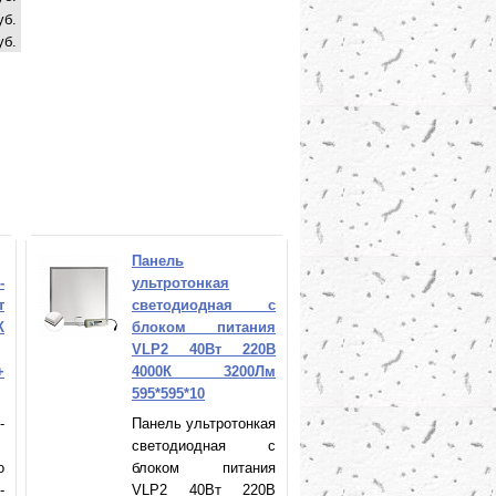
уб.
уб.
Панель
-
ультротонкая
т
светодиодная с
К
блоком питания
VLP2 40Вт 220В
+
4000К 3200Лм
595*595*10
-
Панель ультротонкая
светодиодная с
o
блоком питания
-
VLP2 40Вт 220В