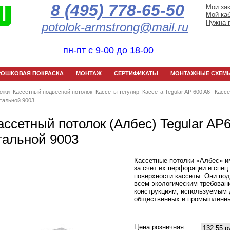
8 (495) 778-65-50
Мои за
Мой ка
Нужна 
potolok-armstrong@mail.ru
пн-пт с 9-00 до 18-00
РОШКОВАЯ ПОКРАСКА
МОНТАЖ
СЕРТИФИКАТЫ
МОНТАЖНЫЕ СХЕМ
олки
–
Кассетный подвесной потолок
–
Кассеты тегуляр
–
Кассета Tegular AP 600 A6
–
Касс
стальной 9003
ассетный потолок (Албес) Tegular AP
тальной 9003
Кассетные потолки «Албес» и
за счет их перфорации и спец
поверхности кассеты. Они по
всем экологическим требован
конструкциям, используемым
общественных и промышленны
Цена розничная:
132,55 р