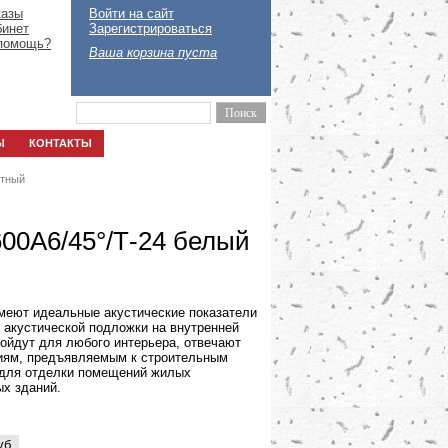
казы
Войти на сайт
бинет
Зарегистрироваться
помощь?
Ваша корзина пуста
Ы
КОНТАКТЫ
етный
600A6/45°/Т-24 белый
меют идеальные акустические показатели
. акустической подложки на внутренней
дойдут для любого интерьера, отвечают
иям, предъявляемым к строительным
 для отделки помещений жилых
х зданий.
уб.