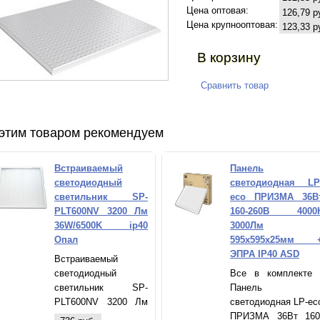
Цена оптовая:
126,79 р
Цена крупнооптовая:
123,33 р
В корзину
Сравнить товар
этим товаром рекомендуем
Встраиваемый
Панель
светодиодный
светодиодная LP
светильник SP-
eco ПРИЗМА 36В
PLT600NV 3200 Лм
160-260В 4000
36W/6500K ip40
3000Лм
Опал
595х595х25мм 
ЭПРА IP40 ASD
Встраиваемый
светодиодный
Все в комплекте 
светильник SP-
Панель
PLT600NV 3200 Лм
светодиодная LP-ec
36W/6500K ip40 Опал
ПРИЗМА 36Вт 160