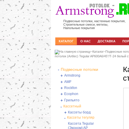
Подвесные потолки, настенные покрытия,
Строительные смеси, метизы,
Напольные покрытия
КАТАЛОГ
О НАС
ДОСТАВКА
ПО
–
Каталог
–
Подвесные пот
потолок (Албес) Tegular AP600A6/45°/Т-24 белый 
К
-
Подвесные потолки
+
Armstrong
с
+
AMF
+
Rockfon
+
Ecophon
+
Грильято
-
Кассетный
+
Кассеты борд
-
Кассеты тегуляр
Кассета Tegular
(Эконом) AP