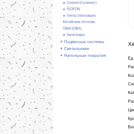
+
Celenit (Селенит)
+
ISOFON
+
Гинтр (гипсовые)
Китайские потолки
OWA (ОВА)
+
Аксесуары
+
Подвесные системы
Ха
+
Светильники
+
Напольные покрытия
Ед.
Ра
Ко
Со
Ка
Ра
Цв
Кр
Вл