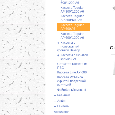
600*1200 А6
Кассета Tegular
AP 300*1200 А6
Кассета Tegular
AP 300*600 А6
Кассета Tegular
AP 600 A6
Кассета Tegular
AP 600*1200 А6
+
Кассеты с
полускрытой
С 
кромкой Вектор
+
Кассеты с скрытой
кромкой AC
Сетчатая кассета из
ПВС
Кассета Line AP 600
Кассета РОМБ со
скрытой подвесной
системой
Файнбир (Люмсвет)
+
Реечный
+
Албес
+
Гайпель
Acoustofon