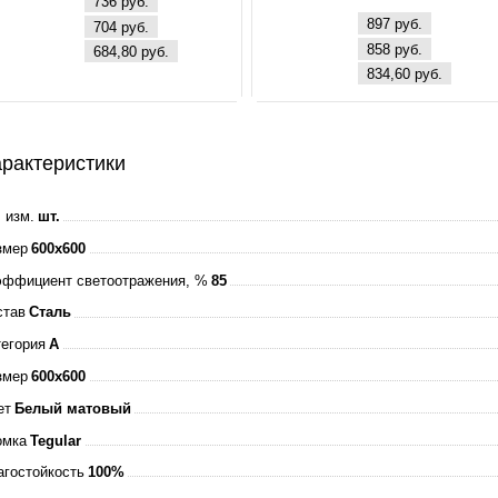
736 руб.
260В 4000К 3000Л
897 руб.
704 руб.
595х595х25мм 
858 руб.
684,80 руб.
ЭПРА БЕЛАЯ IP4
834,60 руб.
ASD
рактеристики
 изм.
шт.
змер
600x600
эффициент светоотражения, %
85
став
Сталь
тегория
A
змер
600x600
ет
Белый матовый
омка
Tegular
агостойкость
100%