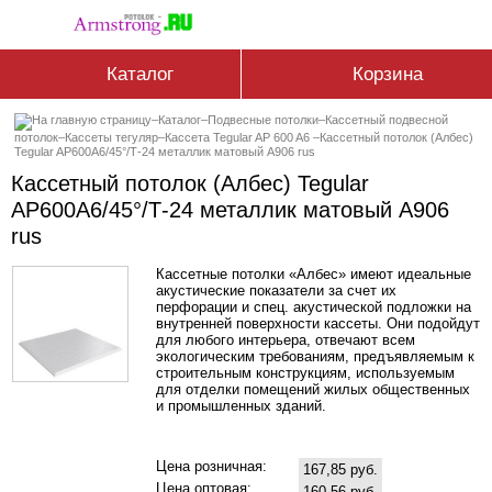
Каталог
Корзина
–
Каталог
–
Подвесные потолки
–
Кассетный подвесной
потолок
–
Кассеты тегуляр
–
Кассета Tegular AP 600 A6
–
Кассетный потолок (Албес)
Tegular AP600A6/45°/Т-24 металлик матовый А906 rus
Кассетный потолок (Албес) Tegular
AP600A6/45°/Т-24 металлик матовый А906
rus
Кассетные потолки «Албес» имеют идеальные
акустические показатели за счет их
перфорации и спец. акустической подложки на
внутренней поверхности кассеты. Они подойдут
для любого интерьера, отвечают всем
экологическим требованиям, предъявляемым к
строительным конструкциям, используемым
для отделки помещений жилых общественных
и промышленных зданий.
Цена розничная:
167,85 руб.
Цена оптовая:
160,56 руб.