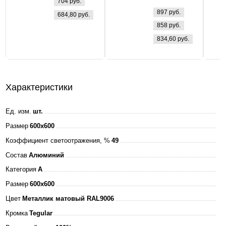
704 руб.
ip40 Опал
светодиодная
897 руб.
684,80 руб.
LP-eco
858 руб.
ПРИЗМА 36Вт
834,60 руб.
160-260В
4000К 3000Лм
595х595х25мм
+ ЭПРА БЕЛАЯ
Характеристики
IP40 ASD
Ед. изм.
шт.
Размер
600x600
Коэффициент светоотражения, %
49
Состав
Алюминий
Категория
A
Размер
600x600
Цвет
Металлик матовый RAL9006
Кромка
Tegular