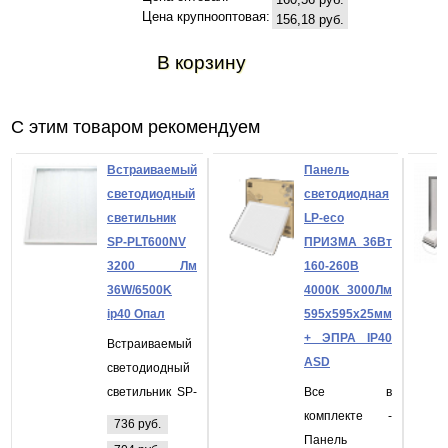
Цена крупнооптовая:
156,18 руб.
В корзину
С этим товаром рекомендуем
Встраиваемый
Панель
светодиодный
светодиодная
светильник
LP-eco
SP-PLT600NV
ПРИЗМА 36Вт
3200 Лм
160-260В
36W/6500K
4000К 3000Лм
ip40 Опал
595х595х25мм
+ ЭПРА IP40
Встраиваемый
ASD
светодиодный
светильник SP-
Все в
PLT600NV 3200
комплекте -
736 руб.
Лм 36W/6500K
Панель