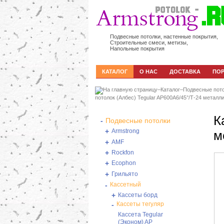
Подвесные потолки, настенные покрытия,
Строительные смеси, метизы,
Напольные покрытия
КАТАЛОГ
О НАС
ДОСТАВКА
ПО
–
Каталог
–
Подвесные пот
потолок (Албес) Tegular AP600A6/45°/Т-24 металл
К
-
Подвесные потолки
+
Armstrong
м
+
AMF
+
Rockfon
+
Ecophon
+
Грильято
-
Кассетный
+
Кассеты борд
-
Кассеты тегуляр
Кассета Tegular
(Эконом) AP