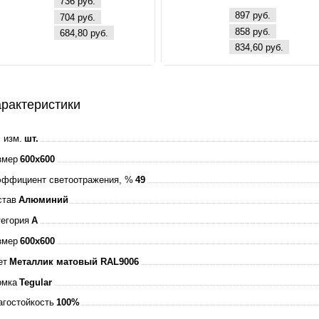
736 руб.
260В 4000К 3000Л
897 руб.
704 руб.
595х595х25мм 
858 руб.
684,80 руб.
ЭПРА БЕЛАЯ IP4
834,60 руб.
ASD
рактеристики
 изм.
шт.
змер
600x600
эффициент светоотражения, %
49
став
Алюминий
тегория
A
змер
600x600
ет
Металлик матовый RAL9006
омка
Tegular
агостойкость
100%