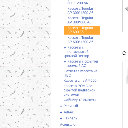
600*1200 А6
Кассета Tegular
AP 300*1200 А6
Кассета Tegular
AP 300*600 А6
Кассета Tegular
AP 600 A6
Кассета Tegular
AP 600*1200 А6
+
Кассеты с
полускрытой
С 
кромкой Вектор
+
Кассеты с скрытой
кромкой AC
Сетчатая кассета из
ПВС
Кассета Line AP 600
Кассета РОМБ со
скрытой подвесной
системой
Файнбир (Люмсвет)
+
Реечный
+
Албес
+
Гайпель
Acoustofon