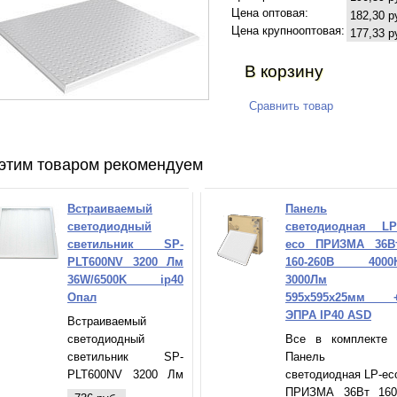
Цена оптовая:
182,30 р
Цена крупнооптовая:
177,33 р
В корзину
Сравнить товар
этим товаром рекомендуем
Встраиваемый
Панель
светодиодный
светодиодная LP
светильник SP-
eco ПРИЗМА 36В
PLT600NV 3200 Лм
160-260В 4000
36W/6500K ip40
3000Лм
Опал
595х595х25мм 
ЭПРА IP40 ASD
Встраиваемый
светодиодный
Все в комплекте 
светильник SP-
Панель
PLT600NV 3200 Лм
светодиодная LP-ec
36W/6500K ip40 Опал
ПРИЗМА 36Вт 160