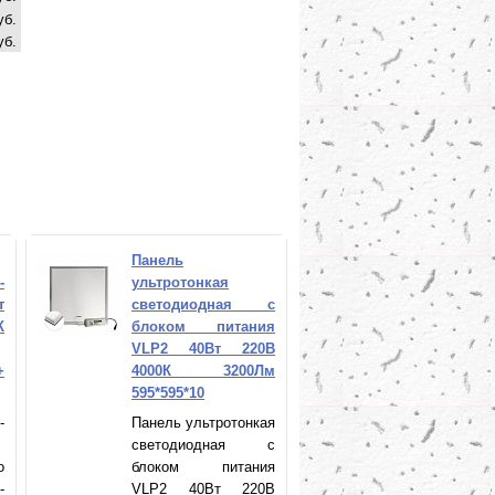
уб.
уб.
Панель
-
ультротонкая
т
светодиодная с
К
блоком питания
VLP2 40Вт 220В
+
4000К 3200Лм
595*595*10
-
Панель ультротонкая
светодиодная с
o
блоком питания
-
VLP2 40Вт 220В