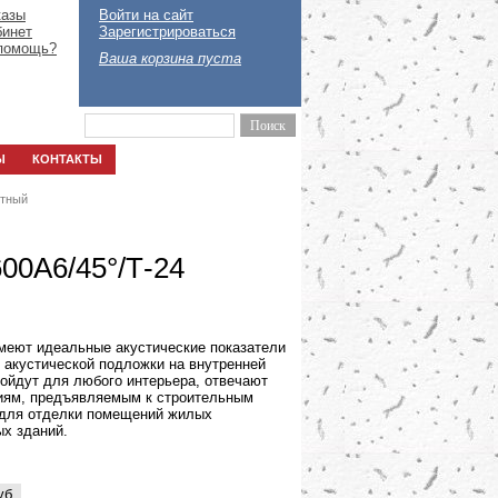
казы
Войти на сайт
бинет
Зарегистрироваться
помощь?
Ваша корзина пуста
Ы
КОНТАКТЫ
етный
600A6/45°/Т-24
меют идеальные акустические показатели
. акустической подложки на внутренней
дойдут для любого интерьера, отвечают
иям, предъявляемым к строительным
 для отделки помещений жилых
х зданий.
уб.