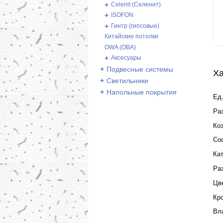
+
Celenit (Селенит)
+
ISOFON
+
Гинтр (гипсовые)
Китайские потолки
OWA (ОВА)
+
Аксесуары
+
Подвесные системы
Ха
+
Светильники
+
Напольные покрытия
Ед.
Ра
Ко
Со
Ка
Ра
Цв
Кр
Вл