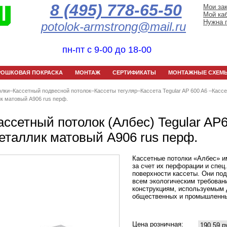
8 (495) 778-65-50
Мои за
Мой ка
Нужна 
potolok-armstrong@mail.ru
пн-пт с 9-00 до 18-00
РОШКОВАЯ ПОКРАСКА
МОНТАЖ
СЕРТИФИКАТЫ
МОНТАЖНЫЕ СХЕМ
олки
–
Кассетный подвесной потолок
–
Кассеты тегуляр
–
Кассета Tegular AP 600 A6
–
Касс
ик матовый А906 rus перф.
ассетный потолок (Албес) Tegular AP
еталлик матовый А906 rus перф.
Кассетные потолки «Албес» и
за счет их перфорации и спец
поверхности кассеты. Они по
всем экологическим требован
конструкциям, используемым
общественных и промышленны
Цена розничная:
190,59 р