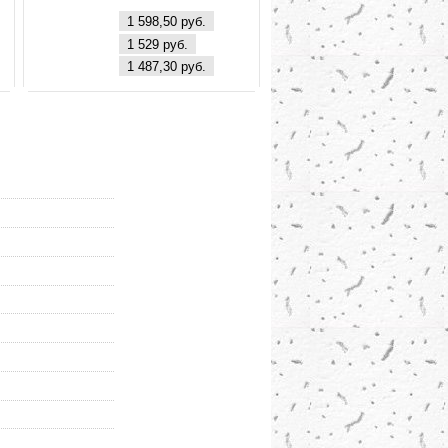
м
4000К 3200Лм
1 598,50 руб.
+
(595*595*10) (VLP2-
1 529 руб.
0
40-4000) VKL electric
1 487,30 руб.