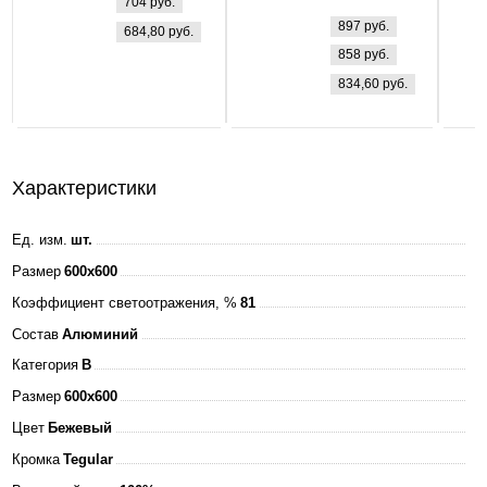
704 руб.
ip40 Опал
светодиодная
897 руб.
684,80 руб.
LP-eco
858 руб.
ПРИЗМА 36Вт
834,60 руб.
160-260В
4000К 3000Лм
595х595х25мм
+ ЭПРА БЕЛАЯ
Характеристики
IP40 ASD
Ед. изм.
шт.
Размер
600x600
Коэффициент светоотражения, %
81
Состав
Алюминий
Категория
B
Размер
600x600
Цвет
Бежевый
Кромка
Tegular