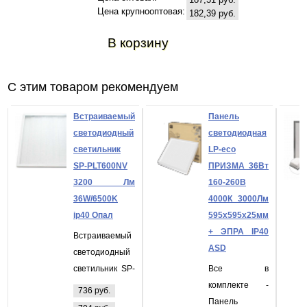
Цена крупнооптовая:
182,39 руб.
В корзину
С этим товаром рекомендуем
Встраиваемый
Панель
светодиодный
светодиодная
светильник
LP-eco
SP-PLT600NV
ПРИЗМА 36Вт
3200 Лм
160-260В
36W/6500K
4000К 3000Лм
ip40 Опал
595х595х25мм
+ ЭПРА IP40
Встраиваемый
ASD
светодиодный
светильник SP-
Все в
PLT600NV 3200
комплекте -
736 руб.
Лм 36W/6500K
Панель