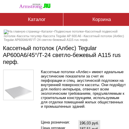
Каталог
Корзина
–
Каталог
–
Подвесные потолки
–
Кассетный подвесной
потолок
–
Кассеты тегуляр
–
Кассета Tegular AP 600 A6
–
Кассетный потолок (Албес)
Tegular AP600A6/45°/Т-24 светло-бежевый А115 rus перф.
Кассетный потолок (Албес) Tegular
AP600A6/45°/Т-24 светло-бежевый А115 rus
перф.
Кассетные потолки «Албес» имеют идеальные
акустические показатели за счет их
перфорации и спец. акустической подложки на
внутренней поверхности кассеты. Они подойдут
для любого интерьера, отвечают всем
экологическим требованиям, предъявляемым к
строительным конструкциям, используемым
для отделки помещений жилых общественных
и промышленных зданий.
Цена розничная:
196,03 руб.
Цена оптовая:
187,51 руб.