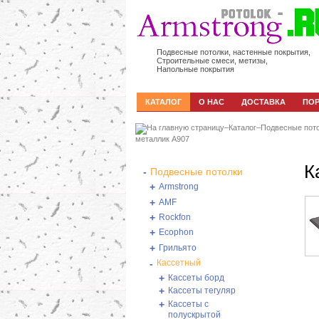
Подвесные потолки, настенные покрытия,
Строительные смеси, метизы,
Напольные покрытия
КАТАЛОГ
О НАС
ДОСТАВКА
ПО
–
Каталог
–
Подвесные пот
металлик А907
К
-
Подвесные потолки
+
Armstrong
+
AMF
+
Rockfon
+
Ecophon
+
Грильято
-
Кассетный
+
Кассеты борд
+
Кассеты тегуляр
+
Кассеты с
полускрытой