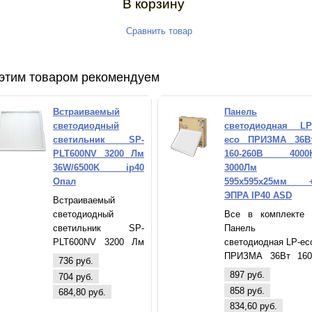
В корзину
Сравнить товар
этим товаром рекомендуем
Встраиваемый
Панель
светодиодный
светодиодная LP
светильник SP-
eco ПРИЗМА 36В
PLT600NV 3200 Лм
160-260В 4000
36W/6500K ip40
3000Лм
Опал
595х595х25мм 
ЭПРА IP40 ASD
Встраиваемый
светодиодный
Все в комплекте 
светильник SP-
Панель
PLT600NV 3200 Лм
светодиодная LP-ec
36W/6500K ip40 Опал
ПРИЗМА 36Вт 160
736 руб.
260В 4000К 3000Л
897 руб.
704 руб.
595х595х25мм 
858 руб.
684,80 руб.
ЭПРА БЕЛАЯ IP4
834,60 руб.
ASD