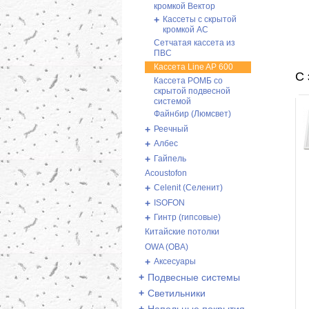
кромкой Вектор
+
Кассеты с скрытой
кромкой AC
Сетчатая кассета из
ПВС
Кассета Line AP 600
С 
Кассета РОМБ со
скрытой подвесной
системой
Файнбир (Люмсвет)
+
Реечный
+
Албес
+
Гайпель
Acoustofon
+
Celenit (Селенит)
+
ISOFON
+
Гинтр (гипсовые)
Китайские потолки
OWA (ОВА)
+
Аксесуары
+
Подвесные системы
+
Светильники