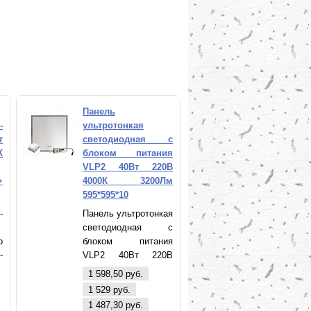
Панель
-
ультротонкая
т
светодиодная с
К
блоком питания
VLP2 40Вт 220В
+
4000К 3200Лм
595*595*10
-
Панель ультротонкая
светодиодная с
o
блоком питания
-
VLP2 40Вт 220В
м
4000К 3200Лм
1 598,50 руб.
+
(595*595*10) (VLP2-
1 529 руб.
0
40-4000) VKL electric
1 487,30 руб.