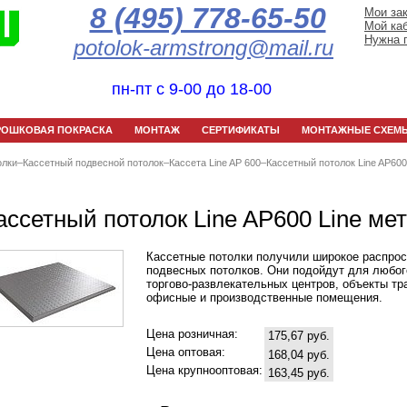
8 (495) 778-65-50
Мои за
Мой ка
Нужна 
potolok-armstrong@mail.ru
пн-пт с 9-00 до 18-00
РОШКОВАЯ ПОКРАСКА
МОНТАЖ
СЕРТИФИКАТЫ
МОНТАЖНЫЕ СХЕМ
олки
–
Кассетный подвесной потолок
–
Кассета Line AP 600
–
Кассетный потолок Line AP600
ассетный потолок Line AP600 Line ме
Кассетные потолки получили широкое распрос
подвесных потолков. Они подойдут для любого
торгово-развлекательных центров, объекты тр
офисные и производственные помещения.
Цена розничная:
175,67 руб.
Цена оптовая:
168,04 руб.
Цена крупнооптовая:
163,45 руб.