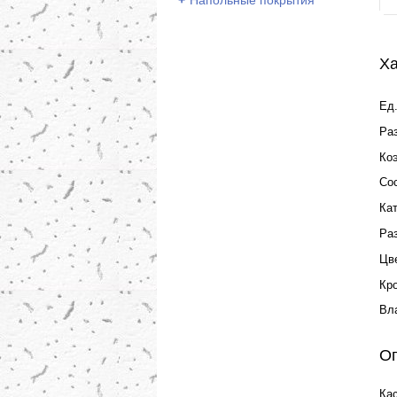
+
Напольные покрытия
Ха
Ед.
Ра
Ко
Со
Ка
Ра
Цв
Кр
Вл
О
Ка