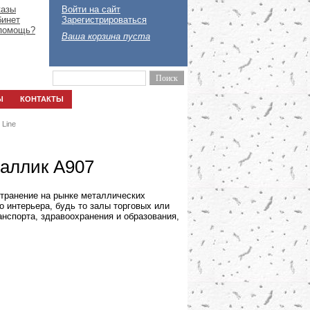
казы
Войти на сайт
бинет
Зарегистрироваться
помощь?
Ваша корзина пуста
Ы
КОНТАКТЫ
 Line
таллик А907
транение на рынке металлических
 интерьера, будь то залы торговых или
анспорта, здравоохранения и образования,