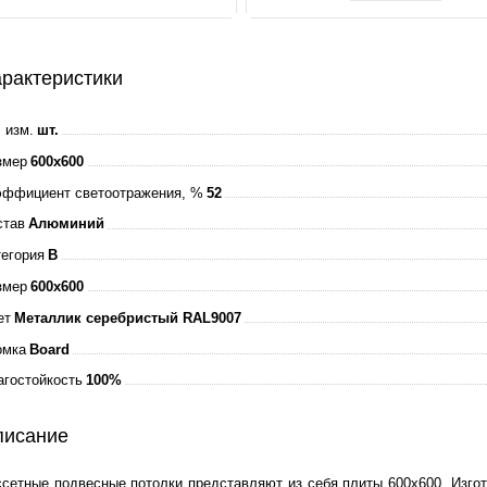
рактеристики
 изм.
шт.
змер
600x600
эффициент светоотражения, %
52
став
Алюминий
тегория
B
змер
600x600
ет
Металлик серебристый RAL9007
омка
Board
агостойкость
100%
писание
ссетные подвесные потолки представляют из себя плиты 600х600. Изгот