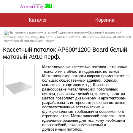
Каталог
Корзина
–
Каталог
–
Подвесные потолки
–
Кассетный подвесной
потолок
–
Кассеты борд
–
Kассета Board AP 600*1200
–
Кассетный потолок AP600*1200
Board белый матовый А910 перф.
Кассетный потолок AP600*1200 Board белый
матовый А910 перф.
Металличесние кассетные потолки - это новые
технологии в области подвесных потолков.
Металлические потолки широко применяются в
больших общественных зданиях, офисах,
магазинах, квартирах и т.д. Широкое
разнообразие металлических потолочных
систем, различные дизайны, формы, палитра
цветов позволяет дизайнерам и архитекторам
разрабатывать интересные решения потолков,
соответствующие эстетическим и
функциональным требованиям современного
строительства. Металлический потолок – это
идеальное решение для тех, кому необходим
влагостойкий, пожаробезопасный и
долговечный потолок.