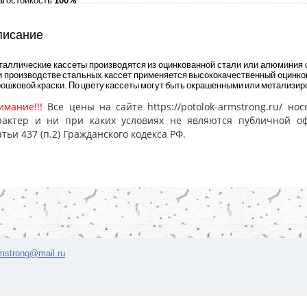
агостойкость
100%
писание
таллические кассеты производятся из оцинкованной стали или алюминия 
и производстве стальных кассет применяется высококачественный оцинк
ошковой краски. По цвету кассеты могут быть окрашенными или метализир
имание!!!
Все цены на сайте https://potolok-armstrong.ru/ 
рактер и ни при каких условиях не являются публичной о
атьи 437 (п.2) Гражданского кодекса РФ.
rmstrong@mail.ru