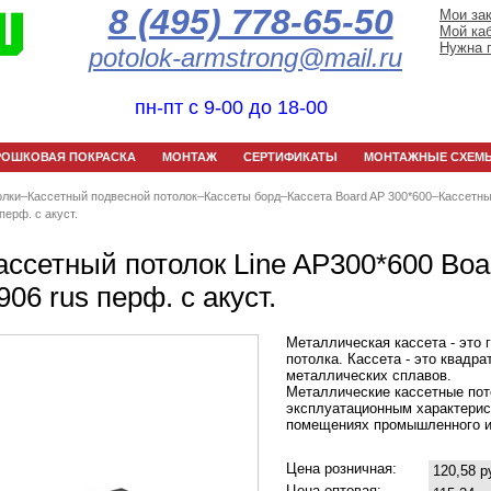
8 (495) 778-65-50
Мои за
Мой ка
Нужна 
potolok-armstrong@mail.ru
пн-пт с 9-00 до 18-00
РОШКОВАЯ ПОКРАСКА
МОНТАЖ
СЕРТИФИКАТЫ
МОНТАЖНЫЕ СХЕМ
олки
–
Кассетный подвесной потолок
–
Кассеты борд
–
Кассета Board AP 300*600
–
Кассетны
перф. с акуст.
ассетный потолок Line AP300*600 Bo
906 rus перф. с акуст.
Металлическая кассета - это 
потолка. Кассета - это квадра
металлических сплавов.
Металлические кассетные пот
эксплуатационным характерис
помещениях промышленного и
Цена розничная:
120,58 р
Цена оптовая: