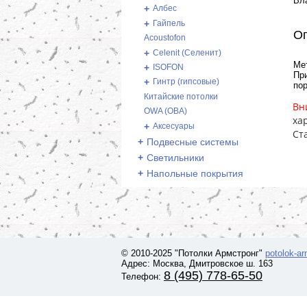
Вл
+
Албес
+
Гайпель
О
Acoustofon
+
Celenit (Селенит)
Ме
+
ISOFON
Пр
+
Гинтр (гипсовые)
пор
Китайские потолки
Вн
OWA (ОВА)
ха
+
Аксесуары
Ст
+
Подвесные системы
+
Светильники
+
Напольные покрытия
© 2010-2025 "Потолки Армстронг"
potolok-a
Адрес: Москва, Дмитровское ш. 163
8 (495) 778-65-50
Телефон: