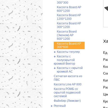
300*300
Kассета Board AP
600*1200
Кассетa Board AP
1200*1200
Кассетa Board AP
300*1200
Кассета Board
(Эконом) AP
600*1200
Ха
Кассета Board AP
300*600
+
Кассеты тегуляр
Ед.
+
Кассеты с
Ра
полускрытой
кромкой Вектор
Ко
+
Кассеты с скрытой
кромкой AC
Со
Сетчатая кассета из
ПВС
Ка
Кассета Line AP 600
Ра
Кассета РОМБ со
скрытой подвесной
Цв
системой
Файнбир (Люмсвет)
Кр
+
Реечный