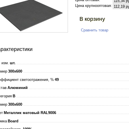
115,34 р
Цена крупнооптовая:
112,19 р
В корзину
Сравнить товар
рактеристики
 изм.
шт.
змер
300x600
эффициент светоотражения, %
49
став
Алюминий
тегория
B
змер
300x600
ет
Металлик матовый RAL9006
омка
Board