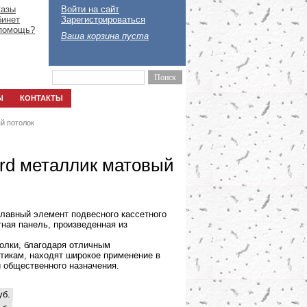
казы
Войти на сайт
бинет
Зарегистрироваться
помощь?
Ваша корзина пуста
Ы
КОНТАКТЫ
й потолок
ard металлик матовый
главный элемент подвесного кассетного
тная панель, произведенная из
олки, благодаря отличным
тикам, находят широкое применение в
 общественного назначения.
уб.