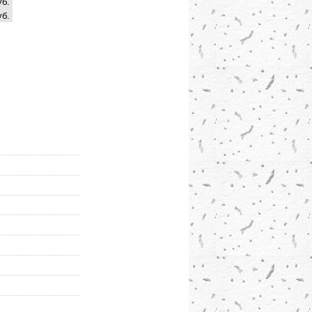
уб.
уб.