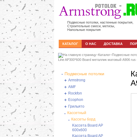
Подвесные потолки, настенные покрытия,
Строительные смеси, метизы,
Напольные покрытия
КАТАЛОГ
О НАС
ДОСТАВКА
ПО
–
Каталог
–
Подвесные пот
Line AP300*600 Board металлик матовый А906 rus 
К
-
Подвесные потолки
+
Armstrong
А
+
AMF
+
Rockfon
+
Ecophon
+
Грильято
-
Кассетный
-
Кассеты борд
Kассета Board AP
600x600
Kассета Board AP