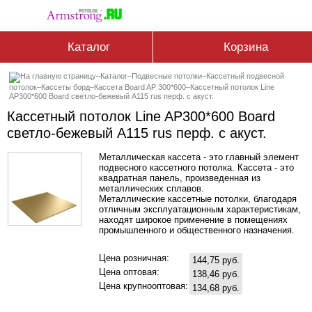
Каталог
Корзина
–
Каталог
–
Подвесные потолки
–
Кассетный подвесной
потолок
–
Кассеты борд
–
Кассета Board AP 300*600
–
Кассетный потолок Line
AP300*600 Board светло-бежевый А115 rus перф. с акуст.
Кассетный потолок Line AP300*600 Board
светло-бежевый А115 rus перф. с акуст.
Металлическая кассета - это главный элемент
подвесного кассетного потолка. Кассета - это
квадратная панель, произведенная из
металлических сплавов.
Металлические кассетные потолки, благодаря
отличным эксплуатационным характеристикам,
находят широкое применение в помещениях
промышленного и общественного назначения.
Цена розничная:
144,75 руб.
Цена оптовая:
138,46 руб.
Цена крупнооптовая:
134,68 руб.