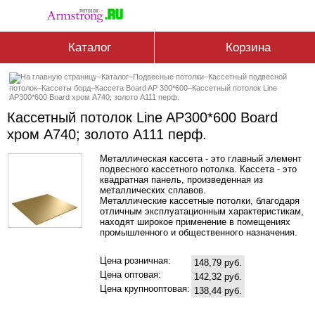
Каталог
Корзина
–
Каталог
–
Подвесные потолки
–
Кассетный подвесной
потолок
–
Кассеты борд
–
Кассета Board AP 300*600
–
Кассетный потолок Line
AP300*600 Board хром А740; золото А111 перф.
Кассетный потолок Line AP300*600 Board
хром А740; золото А111 перф.
Металлическая кассета - это главный элемент
подвесного кассетного потолка. Кассета - это
квадратная панель, произведенная из
металлических сплавов.
Металлические кассетные потолки, благодаря
отличным эксплуатационным характеристикам,
находят широкое применение в помещениях
промышленного и общественного назначения.
Цена розничная:
148,79 руб.
Цена оптовая:
142,32 руб.
Цена крупнооптовая:
138,44 руб.