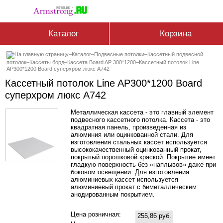
Каталог
Корзина
–
Каталог
–
Подвесные потолки
–
Кассетный подвесной
потолок
–
Кассеты борд
–
Кассетa Board AP 300*1200
–
Кассетный потолок Line
AP300*1200 Board суперхром люкс А742
Кассетный потолок Line AP300*1200 Board
суперхром люкс А742
Металлическая кассета - это главный элемент
подвесного кассетного потолка. Кассета - это
квадратная панель, произведенная из
алюминия или оцинкованной стали. Для
изготовления стальных кассет используется
высококачественный оцинкованный прокат,
покрытый порошковой краской. Покрытие имеет
гладкую поверхность без «наплывов» даже при
боковом освещении. Для изготовления
алюминиевых кассет используется
алюминиевый прокат с биметаллическим
анодированным покрытием.
Цена розничная:
255,86 руб.