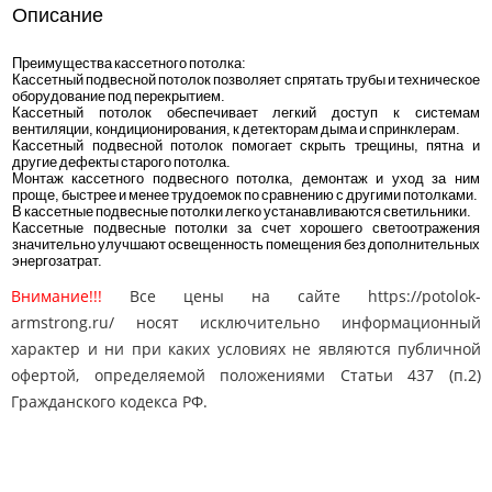
Описание
Преимущества кассетного потолка:
Кассетный подвесной потолок позволяет спрятать трубы и техническое
оборудование под перекрытием.
Кассетный потолок обеспечивает легкий доступ к системам
вентиляции, кондиционирования, к детекторам дыма и спринклерам.
Кассетный подвесной потолок помогает скрыть трещины, пятна и
другие дефекты старого потолка.
Монтаж кассетного подвесного потолка, демонтаж и уход за ним
проще, быстрее и менее трудоемок по сравнению с другими потолками.
В кассетные подвесные потолки легко устанавливаются светильники.
Кассетные подвесные потолки за счет хорошего светоотражения
значительно улучшают освещенность помещения без дополнительных
энергозатрат.
Внимание!!!
Все цены на сайте https://potolok-
armstrong.ru/ носят исключительно информационный
характер и ни при каких условиях не являются публичной
офертой, определяемой положениями Статьи 437 (п.2)
Гражданского кодекса РФ.